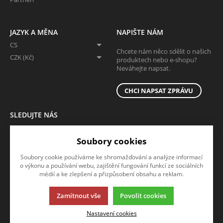
JAZYK A MĚNA
NAPIŠTE NÁM
CS
Chcete nám něco sdělit o našich
CZK (Kč)
produktech nebo e-shopu?
Neváhejte napsat.
CHCI NAPSAT ZPRÁVU
SLEDUJTE NÁS
Sledujte nás na všech sociálních sítích, ať Vám nic neunikne!
Soubory cookies
Soubory cookie používáme ke shromažďování a analýze informací
o výkonu a používání webu, zajištění fungování funkcí ze sociálních
médií a ke zlepšení a přizpůsobení obsahu a reklam.
Zamítnout vše
Povolit cookies
Tato stránka používá soubory cookies. Klikněte pro více informací.
Nastavení cookies
© 2013-2026 B2b
K2 e-shop - První e-shop, který uřídí celou vaši firmu.