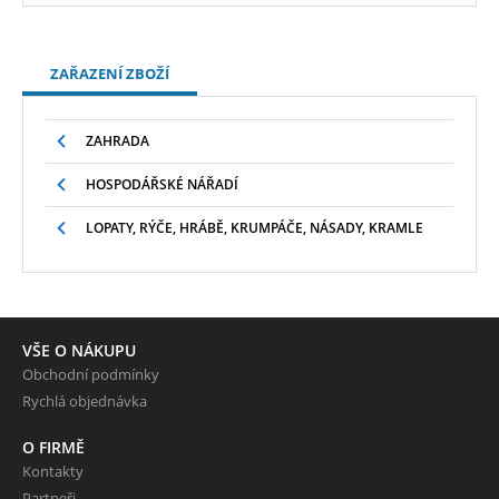
ZAŘAZENÍ ZBOŽÍ
ZAHRADA
HOSPODÁŘSKÉ NÁŘADÍ
LOPATY, RÝČE, HRÁBĚ, KRUMPÁČE, NÁSADY, KRAMLE
VŠE O NÁKUPU
Obchodní podmínky
Rychlá objednávka
O FIRMĚ
Kontakty
Partneři