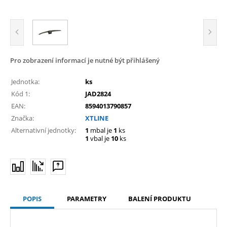
Pro zobrazení informací je nutné být přihlášený
Jednotka:
ks
Kód 1:
JAD2824
EAN:
8594013790857
Značka:
XTLINE
Alternativní jednotky:
1
mbal je
1
ks
1
vbal je
10
ks
POPIS
PARAMETRY
BALENÍ PRODUKTU