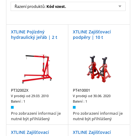
Řazení produktů:
Kód vzest.
XTLINE Pojízdný
XTLINE Zajišťovací
hydraulický jeřáb | 2 t
podpěry | 10 t
PT32002X
PT410001
V prodeji od
29.03. 2010
V prodeji od
30.06. 2020
Balení :
1
Balení :
1
Pro zobrazení informací je
Pro zobrazení informací je
nutné být přihlášený
nutné být přihlášený
XTLINE Zajišťovací
XTLINE Zajišťovací