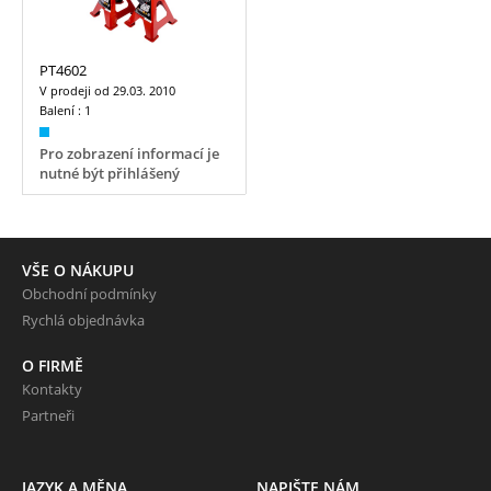
PT4602
V prodeji od
29.03. 2010
Balení :
1
Pro zobrazení informací je
nutné být přihlášený
VŠE O NÁKUPU
Obchodní podmínky
Rychlá objednávka
O FIRMĚ
Kontakty
Partneři
JAZYK A MĚNA
NAPIŠTE NÁM