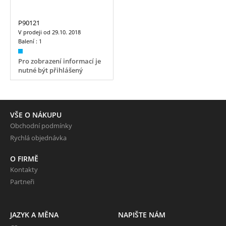
P90121
V prodeji od
29.10. 2018
Balení :
1
Pro zobrazení informací je
nutné být přihlášený
VŠE O NÁKUPU
Obchodní podmínky
Rychlá objednávka
O FIRMĚ
Kontakty
Partneři
JAZYK A MĚNA
NAPIŠTE NÁM