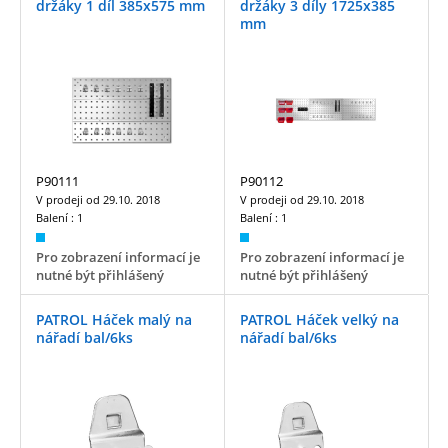
držáky 1 díl 385x575 mm
držáky 3 díly 1725x385
mm
P90111
P90112
V prodeji od
29.10. 2018
V prodeji od
29.10. 2018
Balení :
1
Balení :
1
Pro zobrazení informací je
Pro zobrazení informací je
nutné být přihlášený
nutné být přihlášený
PATROL Háček malý na
PATROL Háček velký na
nářadí bal/6ks
nářadí bal/6ks