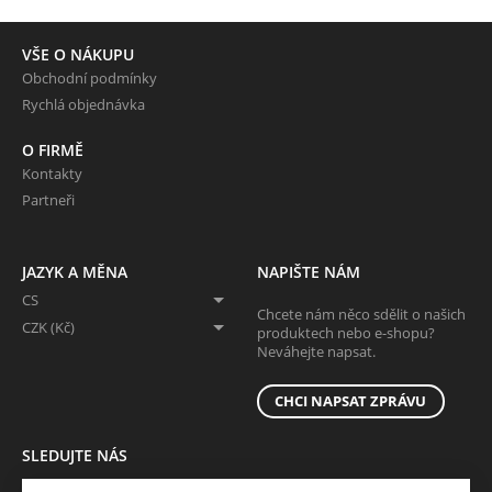
VŠE O NÁKUPU
Obchodní podmínky
Rychlá objednávka
O FIRMĚ
Kontakty
Partneři
JAZYK A MĚNA
NAPIŠTE NÁM
CS
Chcete nám něco sdělit o našich
CZK (Kč)
produktech nebo e-shopu?
Neváhejte napsat.
CHCI NAPSAT ZPRÁVU
SLEDUJTE NÁS