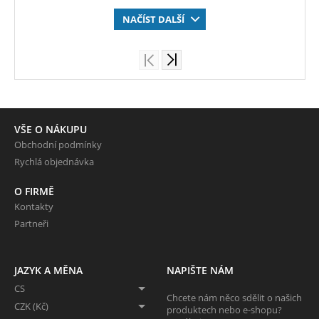
NAČÍST DALŠÍ
VŠE O NÁKUPU
Obchodní podmínky
Rychlá objednávka
O FIRMĚ
Kontakty
Partneři
JAZYK A MĚNA
NAPIŠTE NÁM
CS
Chcete nám něco sdělit o našich
CZK (Kč)
produktech nebo e-shopu?