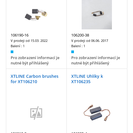
106190-16
106200-38
V prodeji od
15.03. 2022
V prodeji od
06.06. 2017
Balení :
1
Balení :
1
Pro zobrazení informací je
Pro zobrazení informací je
nutné být přihlášený
nutné být přihlášený
XTLINE Carbon brushes
XTLINE Uhlíky k
for XT106210
XT106235