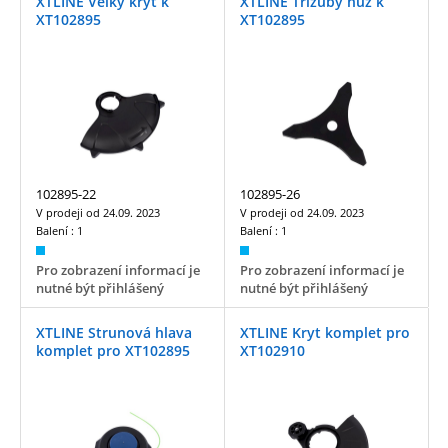
XTLINE Velký kryt k
XTLINE Třízubý nůž k
XT102895
XT102895
102895-22
102895-26
V prodeji od
24.09. 2023
V prodeji od
24.09. 2023
Balení :
1
Balení :
1
Pro zobrazení informací je
Pro zobrazení informací je
nutné být přihlášený
nutné být přihlášený
XTLINE Strunová hlava
XTLINE Kryt komplet pro
komplet pro XT102895
XT102910