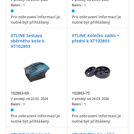
Balení :
1
Balení :
1
Pro zobrazení informací je
Pro zobrazení informací je
nutné být přihlášený
nutné být přihlášený
XTLINE Sestava
XTLINE Kolečko zadní +
sběrného koše k
přední k XT102893
XT102893
102893-69
102893-75
V prodeji od
22.02. 2024
V prodeji od
24.03. 2026
Balení :
1
Balení :
1
Pro zobrazení informací je
Pro zobrazení informací je
nutné být přihlášený
nutné být přihlášený