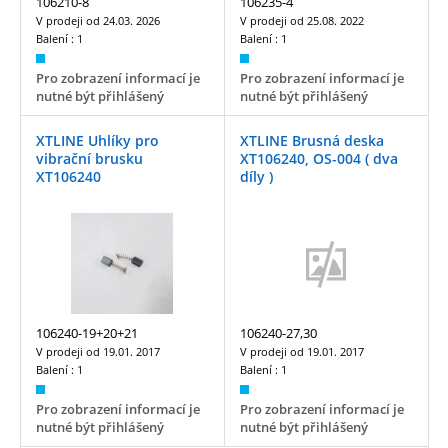
106210-8
106235-4
V prodeji od
24.03. 2026
V prodeji od
25.08. 2022
Balení :
1
Balení :
1
Pro zobrazení informací je
Pro zobrazení informací je
nutné být přihlášený
nutné být přihlášený
XTLINE Uhlíky pro
XTLINE Brusná deska
vibrační brusku
XT106240, OS-004 ( dva
XT106240
díly )
106240-19+20+21
106240-27,30
V prodeji od
19.01. 2017
V prodeji od
19.01. 2017
Balení :
1
Balení :
1
Pro zobrazení informací je
Pro zobrazení informací je
nutné být přihlášený
nutné být přihlášený