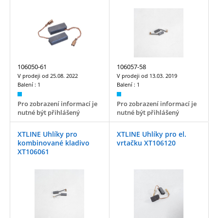
106050-61
106057-58
V prodeji od
25.08. 2022
V prodeji od
13.03. 2019
Balení :
1
Balení :
1
Pro zobrazení informací je
Pro zobrazení informací je
nutné být přihlášený
nutné být přihlášený
XTLINE Uhlíky pro
XTLINE Uhlíky pro el.
kombinované kladivo
vrtačku XT106120
XT106061