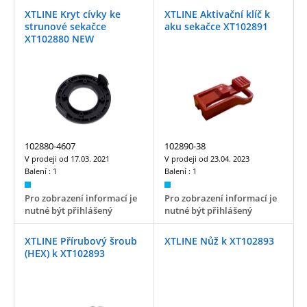
XTLINE Kryt cívky ke
XTLINE Aktivační klíč k
strunové sekačce
aku sekačce XT102891
XT102880 NEW
102880-4607
102890-38
V prodeji od
17.03. 2021
V prodeji od
23.04. 2023
Balení :
1
Balení :
1
Pro zobrazení informací je
Pro zobrazení informací je
nutné být přihlášený
nutné být přihlášený
XTLINE Přírubový šroub
XTLINE Nůž k XT102893
(HEX) k XT102893