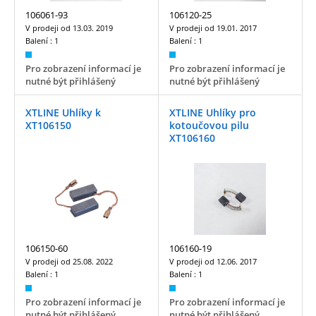
106061-93
106120-25
V prodeji od
13.03. 2019
V prodeji od
19.01. 2017
Balení :
1
Balení :
1
Pro zobrazení informací je
Pro zobrazení informací je
nutné být přihlášený
nutné být přihlášený
XTLINE Uhlíky k
XTLINE Uhlíky pro
XT106150
kotoučovou pilu
XT106160
106150-60
106160-19
V prodeji od
25.08. 2022
V prodeji od
12.06. 2017
Balení :
1
Balení :
1
Pro zobrazení informací je
Pro zobrazení informací je
nutné být přihlášený
nutné být přihlášený