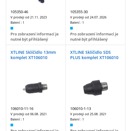
105350-46
105355-30
V prodeji od
21.11. 2023
V prodeji od
24.07. 2026
Balení :
1
Balení :
1
Pro zobrazení informací je
Pro zobrazení informací je
nutné být přihlášený
nutné být přihlášený
XTLINE Sklíčidlo 13mm
XTLINE Sklíčidlo SDS
komplet XT106010
PLUS komplet XT106010
106010-11-16
106010-1-13
V prodeji od
06.08. 2021
V prodeji od
25.08. 2021
Balení :
1
Balení :
1
Pro zobrazení informací je
Pro zobrazení informací je