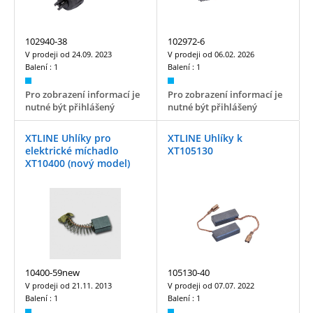
102940-38
102972-6
V prodeji od
24.09. 2023
V prodeji od
06.02. 2026
Balení :
1
Balení :
1
Pro zobrazení informací je
Pro zobrazení informací je
nutné být přihlášený
nutné být přihlášený
XTLINE Uhlíky pro
XTLINE Uhlíky k
elektrické míchadlo
XT105130
XT10400 (nový model)
10400-59new
105130-40
V prodeji od
21.11. 2013
V prodeji od
07.07. 2022
Balení :
1
Balení :
1