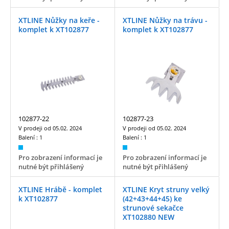
XTLINE Nůžky na keře -
XTLINE Nůžky na trávu -
komplet k XT102877
komplet k XT102877
102877-22
102877-23
V prodeji od
05.02. 2024
V prodeji od
05.02. 2024
Balení :
1
Balení :
1
Pro zobrazení informací je
Pro zobrazení informací je
nutné být přihlášený
nutné být přihlášený
XTLINE Hrábě - komplet
XTLINE Kryt struny velký
k XT102877
(42+43+44+45) ke
strunové sekačce
XT102880 NEW