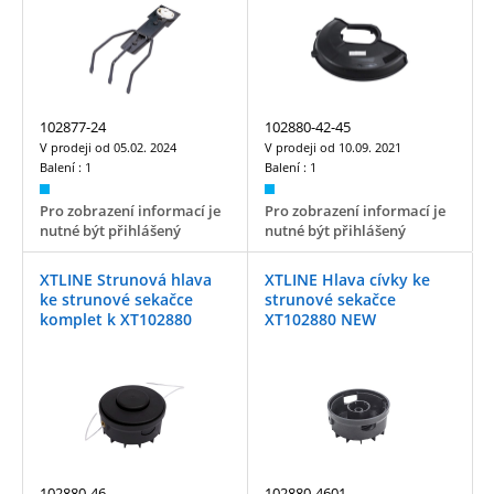
102877-24
102880-42-45
V prodeji od
05.02. 2024
V prodeji od
10.09. 2021
Balení :
1
Balení :
1
Pro zobrazení informací je
Pro zobrazení informací je
nutné být přihlášený
nutné být přihlášený
XTLINE Strunová hlava
XTLINE Hlava cívky ke
ke strunové sekačce
strunové sekačce
komplet k XT102880
XT102880 NEW
102880-46
102880-4601