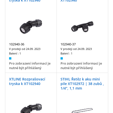
tryska k XT102940
XT102940
102940-36
102940-37
V prodeji od
24.09. 2023
V prodeji od
24.09. 2023
Balení :
1
Balení :
1
Pro zobrazení informací je
Pro zobrazení informací je
nutné být přihlášený
nutné být přihlášený
XTLINE Rozprašovací
STIHL Řetěz k aku mini
tryska k XT102940
pile XT102972 | 38 zubů ,
1/4", 1,1 mm