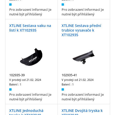
Pro zobrazení informací je
Pro zobrazení informací je
nutné být přihlášený
nutné být přihlášený
XTLINE Sestava vaku na
XTLINE Sestava přední
listí k XT102935
trubice vysavače k
XT102935
102935-39
102935-41
V prodeji od
21.02. 2024
V prodeji od
21.02. 2024
Balení :
1
Balení :
1
Pro zobrazení informací je
Pro zobrazení informací je
nutné být přihlášený
nutné být přihlášený
XTLINE Jednoduchá
XTLINE Dvojitá tryska k