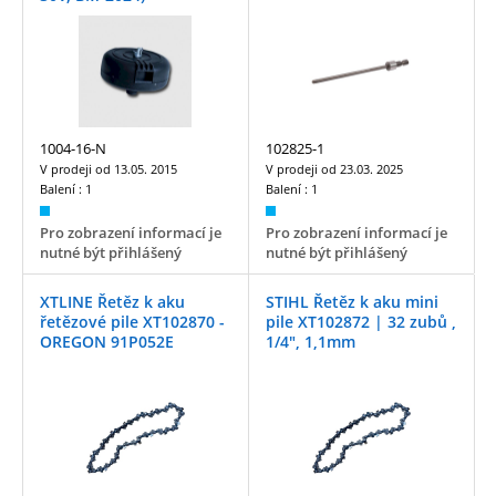
1004-16-N
102825-1
V prodeji od
13.05. 2015
V prodeji od
23.03. 2025
Balení :
1
Balení :
1
Pro zobrazení informací je
Pro zobrazení informací je
nutné být přihlášený
nutné být přihlášený
XTLINE Řetěz k aku
STIHL Řetěz k aku mini
řetězové pile XT102870 -
pile XT102872 | 32 zubů ,
OREGON 91P052E
1/4", 1,1mm