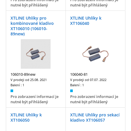
nutné být přihlášený
nutné být přihlášený
XTLINE Uhlíky pro
XTLINE Uhlíky k
kombinované kladivo
XT106040
XT106010 (106010-
89new)
106010-89new
106040-81
V prodeji od
25.08. 2021
V prodeji od
07.07. 2022
Balení :
1
Balení :
1
Pro zobrazení informací je
Pro zobrazení informací je
nutné být přihlášený
nutné být přihlášený
XTLINE Uhlíky k
XTLINE Uhlíky pro sekací
XT106050
kladivo XT106057