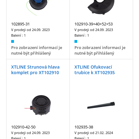
102895-31
102910-39+40+52+53
V prodeji od
24.09. 2023
V prodeji od
24.09. 2023
Balení :
1
Balení :
1
Pro zobrazení informací je
Pro zobrazení informací je
nutné být přihlášený
nutné být přihlášený
XTLINE Strunová hlava
XTLINE Ofukovací
komplet pro XT102910
trubice k XT102935
102910-42-50
102935-38
V prodeji od
24.09. 2023
V prodeji od
21.02. 2024
Balení :
1
Balení :
1