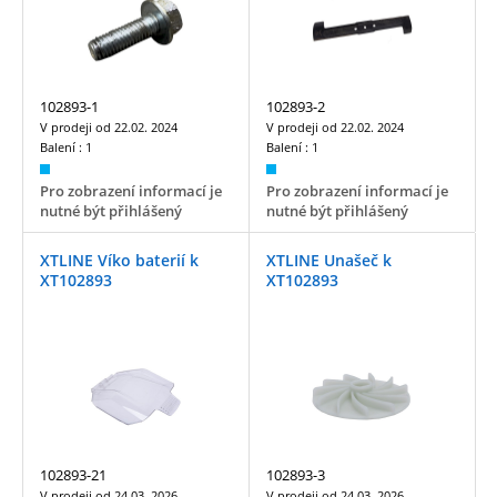
102893-1
102893-2
V prodeji od
22.02. 2024
V prodeji od
22.02. 2024
Balení :
1
Balení :
1
Pro zobrazení informací je
Pro zobrazení informací je
nutné být přihlášený
nutné být přihlášený
XTLINE Víko baterií k
XTLINE Unašeč k
XT102893
XT102893
102893-21
102893-3
V prodeji od
24.03. 2026
V prodeji od
24.03. 2026