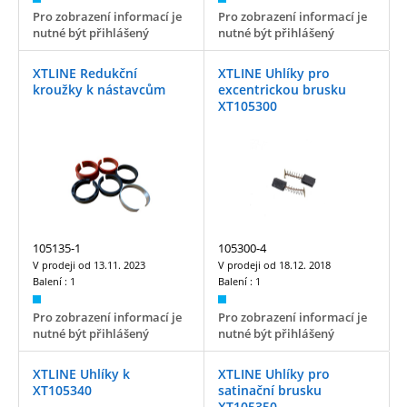
Pro zobrazení informací je
Pro zobrazení informací je
nutné být přihlášený
nutné být přihlášený
XTLINE Redukční
XTLINE Uhlíky pro
kroužky k nástavcům
excentrickou brusku
XT105300
105135-1
105300-4
V prodeji od
13.11. 2023
V prodeji od
18.12. 2018
Balení :
1
Balení :
1
Pro zobrazení informací je
Pro zobrazení informací je
nutné být přihlášený
nutné být přihlášený
XTLINE Uhlíky k
XTLINE Uhlíky pro
XT105340
satinační brusku
XT105350