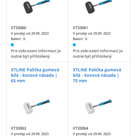
XT33060
XT33061
V prodeji od
29.09. 2023
V prodeji od
29.09. 2023
Balení :
6
Balení :
6
Pro zobrazení informací je
Pro zobrazení informací je
nutné být přihlášený
nutné být přihlášený
XTLINE Palička gumová
XTLINE Palička gumová
bílá - kovová násada |
bílá - kovová násada |
65 mm
75 mm
XT33063
XT33064
V prodeji od
29.09. 2023
V prodeji od
29.09. 2023