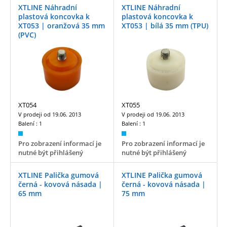
XTLINE Náhradní
XTLINE Náhradní
plastová koncovka k
plastová koncovka k
XT053 | oranžová 35 mm
XT053 | bílá 35 mm (TPU)
(PVC)
XT054
XT055
V prodeji od
19.06. 2013
V prodeji od
19.06. 2013
Balení :
1
Balení :
1
Pro zobrazení informací je
Pro zobrazení informací je
nutné být přihlášený
nutné být přihlášený
XTLINE Palička gumová
XTLINE Palička gumová
černá - kovová násada |
černá - kovová násada |
65 mm
75 mm