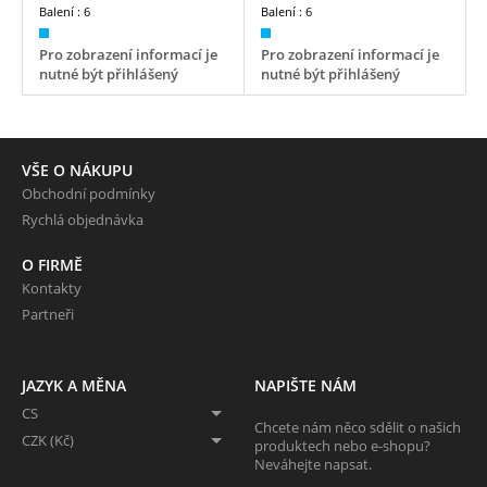
Balení :
6
Balení :
6
Pro zobrazení informací je
Pro zobrazení informací je
nutné být přihlášený
nutné být přihlášený
VŠE O NÁKUPU
Obchodní podmínky
Rychlá objednávka
O FIRMĚ
Kontakty
Partneři
JAZYK A MĚNA
NAPIŠTE NÁM
CS
Chcete nám něco sdělit o našich
CZK (Kč)
produktech nebo e-shopu?
Neváhejte napsat.