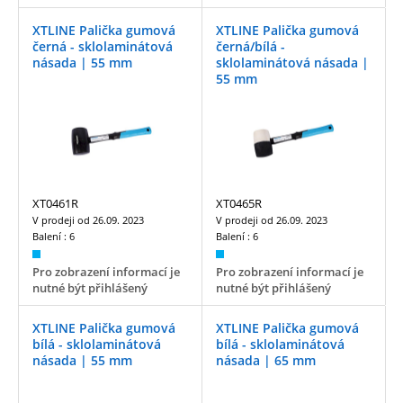
XTLINE Palička gumová
XTLINE Palička gumová
černá - sklolaminátová
černá/bílá -
násada | 55 mm
sklolaminátová násada |
55 mm
XT0461R
XT0465R
V prodeji od
26.09. 2023
V prodeji od
26.09. 2023
Balení :
6
Balení :
6
Pro zobrazení informací je
Pro zobrazení informací je
nutné být přihlášený
nutné být přihlášený
XTLINE Palička gumová
XTLINE Palička gumová
bílá - sklolaminátová
bílá - sklolaminátová
násada | 55 mm
násada | 65 mm