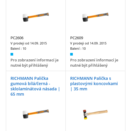
PC2606
PC2609
V prodeji od
14.09. 2015
V prodeji od
14.09. 2015
Balení :
10
Balení :
10
Pro zobrazení informací je
Pro zobrazení informací je
nutné být přihlášený
nutné být přihlášený
RICHMANN Palička
RICHMANN Palička s
gumová bílá/černá -
plastovými koncovkami
sklolaminátová násada |
| 35 mm
65 mm