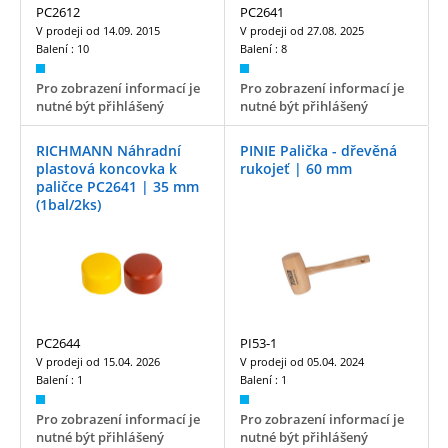
PC2612
PC2641
V prodeji od
14.09. 2015
V prodeji od
27.08. 2025
Balení :
10
Balení :
8
Pro zobrazení informací je
Pro zobrazení informací je
nutné být přihlášený
nutné být přihlášený
RICHMANN Náhradní
PINIE Palička - dřevěná
plastová koncovka k
rukojeť | 60 mm
paličce PC2641 | 35 mm
(1bal/2ks)
PC2644
PI53-1
V prodeji od
15.04. 2026
V prodeji od
05.04. 2024
Balení :
1
Balení :
1
Pro zobrazení informací je
Pro zobrazení informací je
nutné být přihlášený
nutné být přihlášený