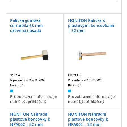
Palička gumová
HONITON Palička s
černobílá 65 mm -
plastovými koncovkami
dřevená násada
| 32 mm
19254
HPA002
V prodeji od
25.02. 2008
V prodeji od
17.12. 2013
Balení :
1
Balení :
1
Pro zobrazení informací je
Pro zobrazení informací je
nutné být přihlášený
nutné být přihlášený
HONITON Náhradní
HONITON Náhradní
plastové koncovky k
plastové koncovky k
HPA002 | 32 mm,
HPA002 | 32 mm,