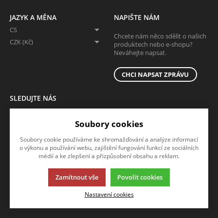
JAZYK A MĚNA
NAPIŠTE NÁM
CS
Chcete nám něco sdělit o našich
CZK (Kč)
produktech nebo e-shopu?
Neváhejte napsat.
CHCI NAPSAT ZPRÁVU
SLEDUJTE NÁS
Sledujte nás na všech sociálních sítích, ať Vám nic neunikne!
Soubory cookies
Soubory cookie používáme ke shromažďování a analýze informací
o výkonu a používání webu, zajištění fungování funkcí ze sociálních
médií a ke zlepšení a přizpůsobení obsahu a reklam.
Zamítnout vše
Povolit cookies
Tato stránka používá soubory cookies. Klikněte pro více informací.
Nastavení cookies
© 2013-2026 B2b
K2 e-shop - První e-shop, který uřídí celou vaši firmu.