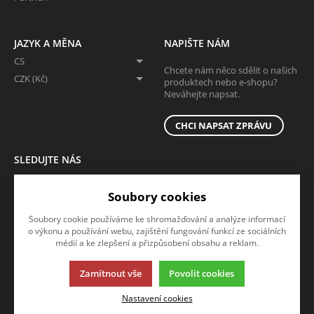
JAZYK A MĚNA
NAPIŠTE NÁM
CS
Chcete nám něco sdělit o našich
CZK (Kč)
produktech nebo e-shopu?
Neváhejte napsat.
CHCI NAPSAT ZPRÁVU
SLEDUJTE NÁS
Sledujte nás na všech sociálních sítích, ať Vám nic neunikne!
Soubory cookies
Soubory cookie používáme ke shromažďování a analýze informací
o výkonu a používání webu, zajištění fungování funkcí ze sociálních
médií a ke zlepšení a přizpůsobení obsahu a reklam.
Zamítnout vše
Povolit cookies
Tato stránka používá soubory cookies. Klikněte pro více informací.
Nastavení cookies
© 2013-2026 B2b
K2 e-shop - První e-shop, který uřídí celou vaši firmu.