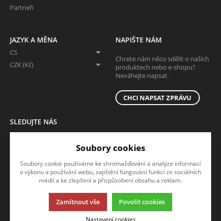
Partneři
JAZYK A MĚNA
NAPIŠTE NÁM
CS
Chcete nám něco sdělit o našich
CZK (Kč)
produktech nebo e-shopu?
Neváhejte napsat.
CHCI NAPSAT ZPRÁVU
SLEDUJTE NÁS
Sledujte nás na všech sociálních sítích, ať Vám nic neunikne!
Soubory cookies
Soubory cookie používáme ke shromažďování a analýze informací
o výkonu a používání webu, zajištění fungování funkcí ze sociálních
médií a ke zlepšení a přizpůsobení obsahu a reklam.
Zamítnout vše
Povolit cookies
Tato stránka používá soubory cookies. Klikněte pro více informací.
Nastavení cookies
© 2013-2026 B2b