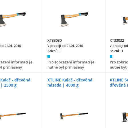
XT33030
XT33032
 od
21.01. 2010
V prodeji od
21.01. 2010
V prodeji o
Balení :
1
Balení :
1
azení informací je
Pro zobrazení informací je
Pro zobraz
t přihlášený
nutné být přihlášený
nutné být 
Kalač - dřevěná
XTLINE Kalač - dřevěná
XTLINE Se
| 2500 g
násada | 4000 g
dřevěná 