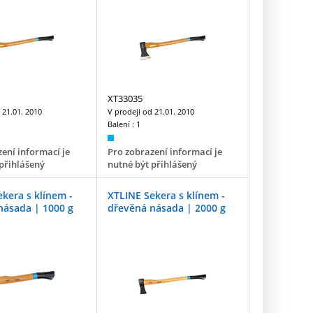
XT33035
d
21.01. 2010
V prodeji od
21.01. 2010
Balení :
1
ení informací je
Pro zobrazení informací je
přihlášený
nutné být přihlášený
kera s klínem -
XTLINE Sekera s klínem -
násada | 1000 g
dřevěná násada | 2000 g