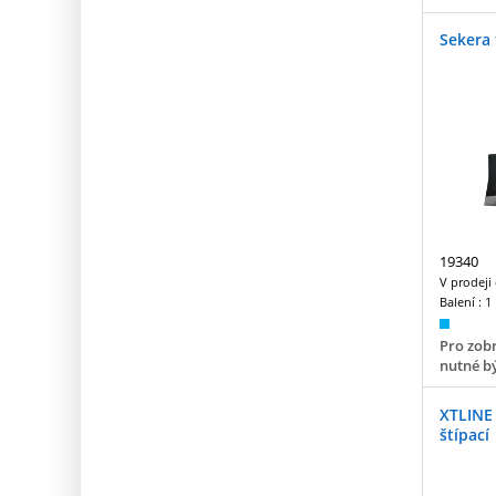
Sekera 
19340
V prodeji
Balení :
1
Pro zobr
nutné bý
XTLINE
štípací