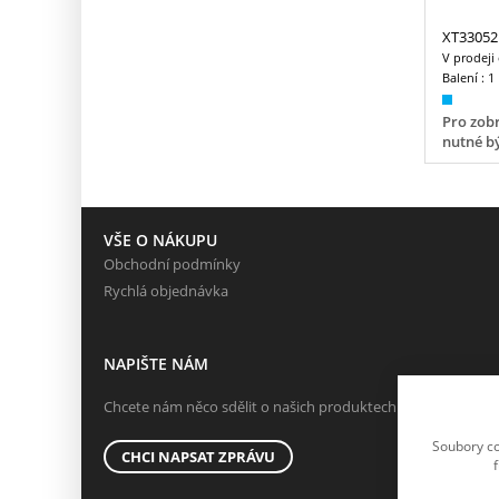
XT33052
V prodeji
Balení :
1
Pro zobr
nutné bý
VŠE O NÁKUPU
Obchodní podmínky
Rychlá objednávka
NAPIŠTE NÁM
Chcete nám něco sdělit o našich produktech nebo e-shopu?
Soubory co
CHCI NAPSAT ZPRÁVU