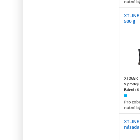
nutné bý
XTLINE
500 g
XT068R
V prodeji
Balení :
6
Pro zobr
nutné bý
XTLINE 
násada 