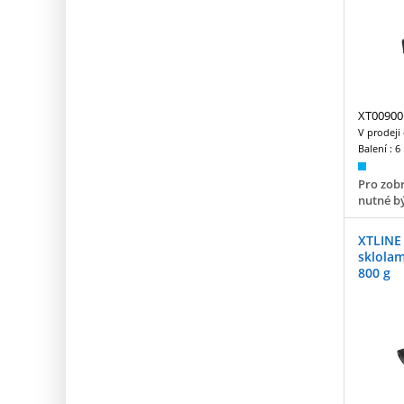
XT00900
V prodeji
Balení :
6
Pro zobr
nutné bý
XTLINE 
sklola
800 g