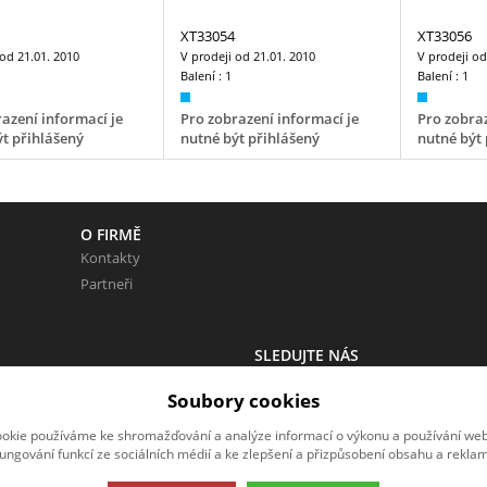
XT33054
XT33056
 od
21.01. 2010
V prodeji od
21.01. 2010
V prodeji o
Balení :
1
Balení :
1
azení informací je
Pro zobrazení informací je
Pro zobraz
t přihlášený
nutné být přihlášený
nutné být 
O FIRMĚ
Kontakty
Partneři
SLEDUJTE NÁS
 Neváhejte napsat.
Sledujte nás na všech sociálních sítí
Soubory cookies
okie používáme ke shromažďování a analýze informací o výkonu a používání webu
fungování funkcí ze sociálních médií a ke zlepšení a přizpůsobení obsahu a reklam