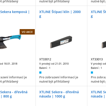
t přihlášený
nutné být přihlášený
nutné být 
 Sekera kempová |
XTLINE Štípací klín | 2000
XTLINE Št
g
g
VO AKCE
XT33012
XT33013
 od
18.01. 2018
V prodeji od
21.01. 2010
V prodeji o
Balení :
1
Balení :
1
azení informací je
Pro zobrazení informací je
Pro zobraz
t přihlášený
nutné být přihlášený
nutné být 
Sekera - dřevěná
XTLINE Sekera - dřevěná
XTLINE S
| 800 g
násada | 1000 g
násada |