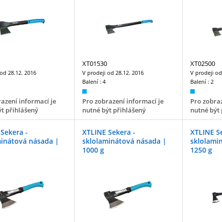
XT01530
XT02500
 od
28.12. 2016
V prodeji od
28.12. 2016
V prodeji o
Balení :
4
Balení :
2
azení informací je
Pro zobrazení informací je
Pro zobraz
t přihlášený
nutné být přihlášený
nutné být 
Sekera -
XTLINE Sekera -
XTLINE S
minátová násada |
sklolaminátová násada |
sklolami
1000 g
1250 g