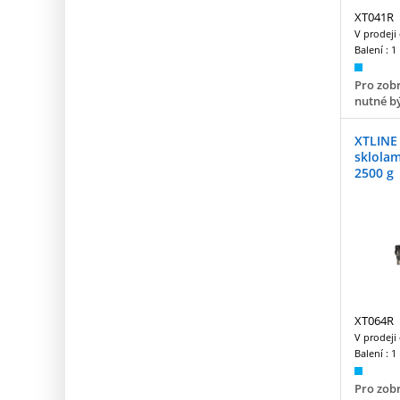
XT041R
V prodeji
Balení :
1
Pro zobr
nutné bý
XTLINE 
sklola
2500 g
XT064R
V prodeji
Balení :
1
Pro zobr