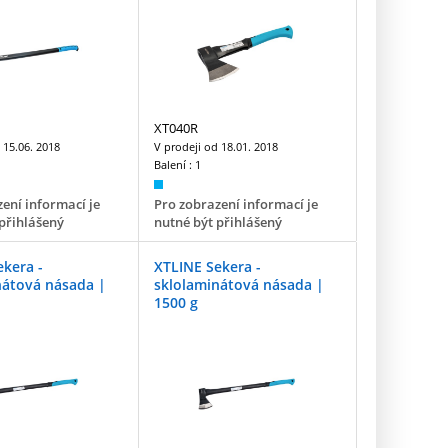
XT040R
d
15.06. 2018
V prodeji od
18.01. 2018
Balení :
1
ení informací je
Pro zobrazení informací je
přihlášený
nutné být přihlášený
ekera -
XTLINE Sekera -
nátová násada |
sklolaminátová násada |
1500 g