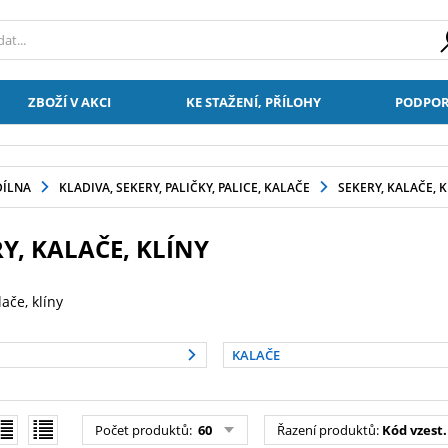
ZBOŽÍ V AKCI
KE STAŽENÍ, PŘÍLOHY
PODPOR
DÍLNA
KLADIVA, SEKERY, PALIČKY, PALICE, KALAČE
SEKERY, KALAČE, K
Y, KALAČE, KLÍNY
lače, klíny
KALAČE
Počet produktů:
60
Řazení produktů:
Kód vzest.