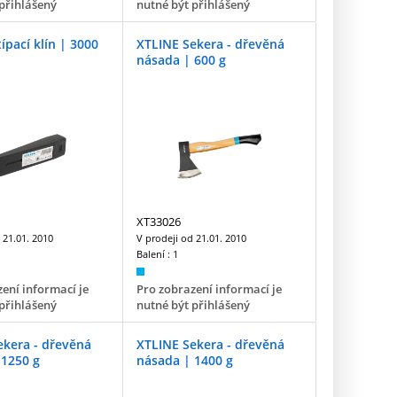
přihlášený
nutné být přihlášený
ípací klín | 3000
XTLINE Sekera - dřevěná
násada | 600 g
XT33026
d
21.01. 2010
V prodeji od
21.01. 2010
Balení :
1
ení informací je
Pro zobrazení informací je
přihlášený
nutné být přihlášený
ekera - dřevěná
XTLINE Sekera - dřevěná
 1250 g
násada | 1400 g