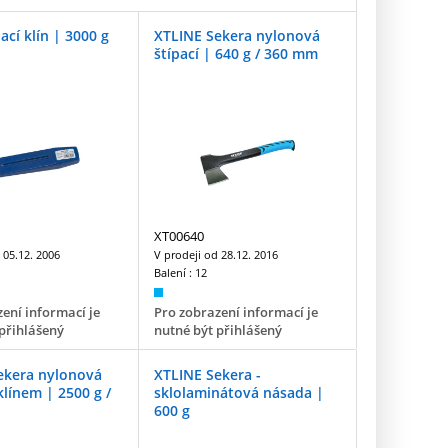
ací klín | 3000 g
XTLINE Sekera nylonová
štípací | 640 g / 360 mm
XT00640
d
05.12. 2006
V prodeji od
28.12. 2016
Balení :
12
ení informací je
Pro zobrazení informací je
přihlášený
nutné být přihlášený
ekera nylonová
XTLINE Sekera -
 klínem | 2500 g /
sklolaminátová násada |
600 g