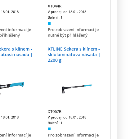
XT044R
d
18.01. 2018
V prodeji od
18.01. 2018
Balení :
1
ení informací je
Pro zobrazení informací je
přihlášený
nutné být přihlášený
kera s klínem -
XTLINE Sekera s klínem -
nátová násada |
sklolaminátová násada |
2200 g
XT067R
d
18.01. 2018
V prodeji od
18.01. 2018
Balení :
1
ení informací je
Pro zobrazení informací je