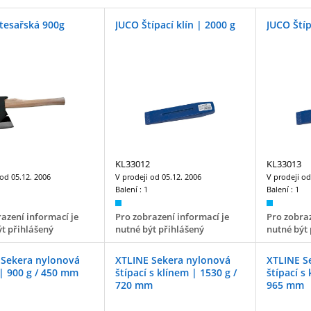
tesařská 900g
JUCO Štípací klín | 2000 g
JUCO Štíp
KL33012
KL33013
 od
05.12. 2006
V prodeji od
05.12. 2006
V prodeji o
Balení :
1
Balení :
1
azení informací je
Pro zobrazení informací je
Pro zobraz
t přihlášený
nutné být přihlášený
nutné být 
 Sekera nylonová
XTLINE Sekera nylonová
XTLINE S
 | 900 g / 450 mm
štípací s klínem | 1530 g /
štípací s
720 mm
965 mm