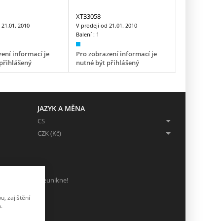
XT33058
d
21.01. 2010
V prodeji od
21.01. 2010
Balení :
1
ení informací je
Pro zobrazení informací je
přihlášený
nutné být přihlášený
JAZYK A MĚNA
CS
CZK (Kč)
ch, ať Vám nic neunikne!
, zajištění
.