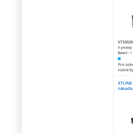
XT33028
V prodeji
Balení :
1
Pro zobr
nutné bý
XTLINE 
násada 