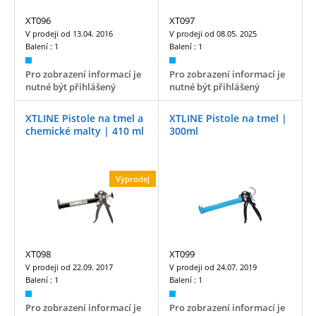
XT096
XT097
V prodeji od
13.04. 2016
V prodeji od
08.05. 2025
Balení :
1
Balení :
1
Pro zobrazení informací je
Pro zobrazení informací je
nutné být přihlášený
nutné být přihlášený
XTLINE Pistole na tmel a
XTLINE Pistole na tmel |
chemické malty | 410 ml
300ml
Výprodej
XT098
XT099
V prodeji od
22.09. 2017
V prodeji od
24.07. 2019
Balení :
1
Balení :
1
Pro zobrazení informací je
Pro zobrazení informací je