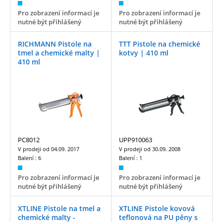
Pro zobrazení informací je
Pro zobrazení informací je
nutné být přihlášený
nutné být přihlášený
RICHMANN Pistole na
TTT Pistole na chemické
tmel a chemické malty |
kotvy | 410 ml
410 ml
PC8012
UPP910063
V prodeji od
04.09. 2017
V prodeji od
30.09. 2008
Balení :
6
Balení :
1
Pro zobrazení informací je
Pro zobrazení informací je
nutné být přihlášený
nutné být přihlášený
XTLINE Pistole na tmel a
XTLINE Pistole kovová
chemické malty -
teflonová na PU pěny s