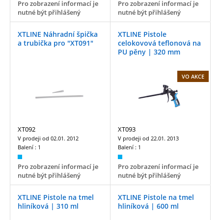
Pro zobrazení informací je
Pro zobrazení informací je
nutné být přihlášený
nutné být přihlášený
XTLINE Náhradní špička
XTLINE Pistole
a trubička pro "XT091"
celokovová teflonová na
PU pěny | 320 mm
VO AKCE
XT092
XT093
V prodeji od
02.01. 2012
V prodeji od
22.01. 2013
Balení :
1
Balení :
1
Pro zobrazení informací je
Pro zobrazení informací je
nutné být přihlášený
nutné být přihlášený
XTLINE Pistole na tmel
XTLINE Pistole na tmel
hliníková | 310 ml
hliníková | 600 ml