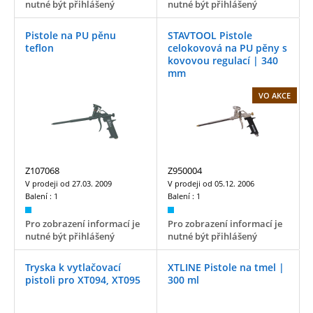
nutné být přihlášený
nutné být přihlášený
Pistole na PU pěnu
STAVTOOL Pistole
teflon
celokovová na PU pěny s
kovovou regulací | 340
mm
VO AKCE
Z107068
Z950004
V prodeji od
27.03. 2009
V prodeji od
05.12. 2006
Balení :
1
Balení :
1
Pro zobrazení informací je
Pro zobrazení informací je
nutné být přihlášený
nutné být přihlášený
Tryska k vytlačovací
XTLINE Pistole na tmel |
pistoli pro XT094, XT095
300 ml