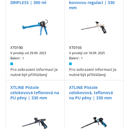
DRIPLESS | 300 ml
kovovou regulací | 330
mm
XT0190
XT0193
V prodeji od
29.09. 2023
V prodeji od
18.09. 2025
Balení :
1
Balení :
1
Pro zobrazení informací je
Pro zobrazení informací je
nutné být přihlášený
nutné být přihlášený
XTLINE Pistole
XTLINE Pistole
celokovová teflonová na
celokovová, teflonová
PU pěny | 330 mm
na PU pěny | 330 mm