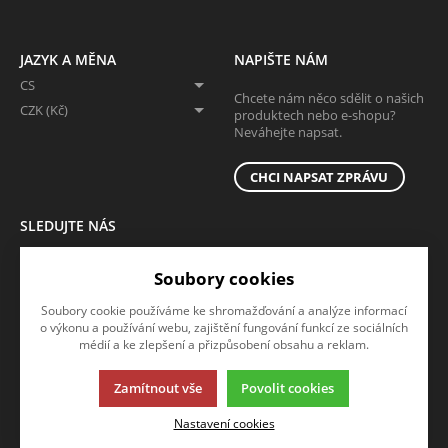
JAZYK A MĚNA
NAPIŠTE NÁM
CS
Chcete nám něco sdělit o našich
CZK (Kč)
produktech nebo e-shopu?
Neváhejte napsat.
CHCI NAPSAT ZPRÁVU
SLEDUJTE NÁS
Sledujte nás na všech sociálních sítích, ať Vám nic neunikne!
Soubory cookies
Soubory cookie používáme ke shromažďování a analýze informací
o výkonu a používání webu, zajištění fungování funkcí ze sociálních
médií a ke zlepšení a přizpůsobení obsahu a reklam.
Zamítnout vše
Povolit cookies
Tato stránka používá soubory cookies. Klikněte pro více informací.
Nastavení cookies
© 2013-2026 B2b
K2 e-shop - První e-shop, který uřídí celou vaši firmu.