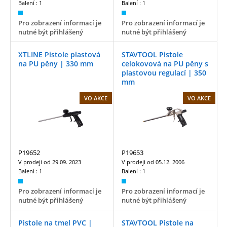
Balení :
1
Balení :
1
Pro zobrazení informací je
Pro zobrazení informací je
nutné být přihlášený
nutné být přihlášený
XTLINE Pistole plastová
STAVTOOL Pistole
na PU pěny | 330 mm
celokovová na PU pěny s
plastovou regulací | 350
mm
VO AKCE
VO AKCE
P19652
P19653
V prodeji od
29.09. 2023
V prodeji od
05.12. 2006
Balení :
1
Balení :
1
Pro zobrazení informací je
Pro zobrazení informací je
nutné být přihlášený
nutné být přihlášený
Pistole na tmel PVC |
STAVTOOL Pistole na