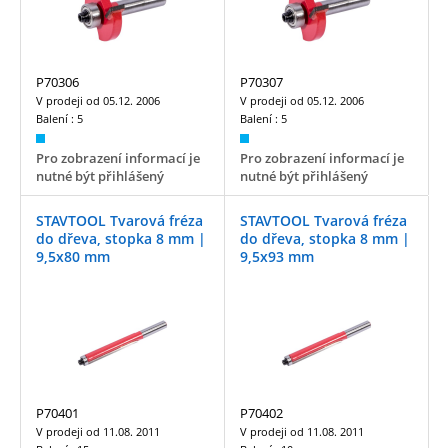
P70306
P70307
V prodeji od
05.12. 2006
V prodeji od
05.12. 2006
Balení :
5
Balení :
5
Pro zobrazení informací je
Pro zobrazení informací je
nutné být přihlášený
nutné být přihlášený
STAVTOOL Tvarová fréza
STAVTOOL Tvarová fréza
do dřeva, stopka 8 mm |
do dřeva, stopka 8 mm |
9,5x80 mm
9,5x93 mm
P70401
P70402
V prodeji od
11.08. 2011
V prodeji od
11.08. 2011