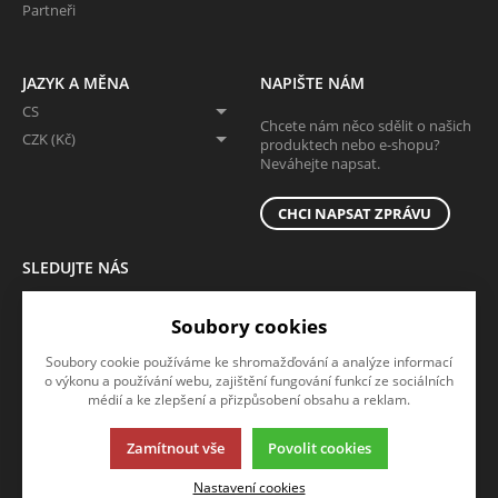
Partneři
JAZYK A MĚNA
NAPIŠTE NÁM
CS
Chcete nám něco sdělit o našich
CZK (Kč)
produktech nebo e-shopu?
Neváhejte napsat.
CHCI NAPSAT ZPRÁVU
SLEDUJTE NÁS
Sledujte nás na všech sociálních sítích, ať Vám nic neunikne!
Soubory cookies
Soubory cookie používáme ke shromažďování a analýze informací
o výkonu a používání webu, zajištění fungování funkcí ze sociálních
médií a ke zlepšení a přizpůsobení obsahu a reklam.
Zamítnout vše
Povolit cookies
Tato stránka používá soubory cookies. Klikněte pro více informací.
Nastavení cookies
© 2013-2026 B2b