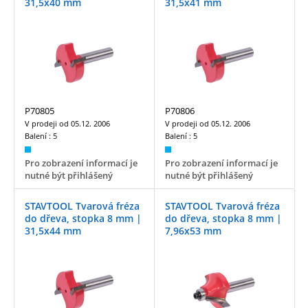
31,5x40 mm
31,5x41 mm
P70805
P70806
V prodeji od
05.12. 2006
V prodeji od
05.12. 2006
Balení :
5
Balení :
5
Pro zobrazení informací je
Pro zobrazení informací je
nutné být přihlášený
nutné být přihlášený
STAVTOOL Tvarová fréza
STAVTOOL Tvarová fréza
do dřeva, stopka 8 mm |
do dřeva, stopka 8 mm |
31,5x44 mm
7,96x53 mm