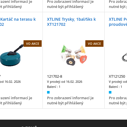
azení informací je
Pro zobrazení informací je
Pro zobraz
t přihlášený
nutné být přihlášený
nutné být 
Kartáč na terasu k
XTLINE Trysky, 1bal/5ks k
XTLINE Po
02
XT121702
proudov
VO AKCE
VO AKCE
7
121702-8
XT121250
 od
16.02. 2026
V prodeji od
16.02. 2026
V prodeji o
Balení :
1
Balení :
1
azení informací je
Pro zobrazení informací je
Pro zobraz
t přihlášený
nutné být přihlášený
nutné být 