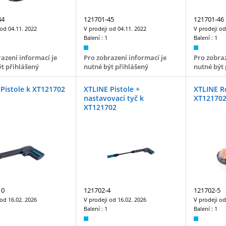
44
121701-45
121701-46
 od
04.11. 2022
V prodeji od
04.11. 2022
V prodeji o
Balení :
1
Balení :
1
azení informací je
Pro zobrazení informací je
Pro zobraz
t přihlášený
nutné být přihlášený
nutné být 
Pistole k XT121702
XTLINE Pistole +
XTLINE Ro
nastavovací tyč k
XT12170
XT121702
10
121702-4
121702-5
 od
16.02. 2026
V prodeji od
16.02. 2026
V prodeji o
Balení :
1
Balení :
1