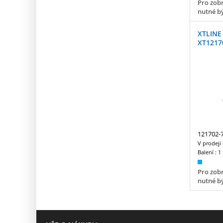
Pro zobr
nutné bý
XTLINE 
XT1217
121702-
V prodeji
Balení :
1
Pro zobr
nutné bý