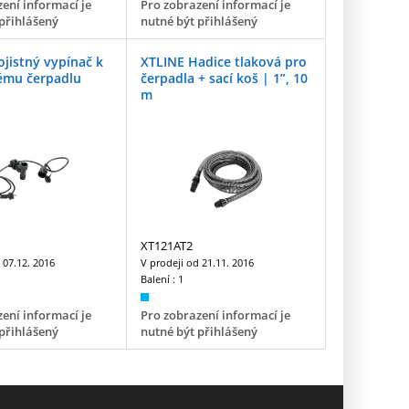
ení informací je
Pro zobrazení informací je
přihlášený
nutné být přihlášený
jistný vypínač k
XTLINE Hadice tlaková pro
ému čerpadlu
čerpadla + sací koš | 1”, 10
m
XT121AT2
d
07.12. 2016
V prodeji od
21.11. 2016
Balení :
1
ení informací je
Pro zobrazení informací je
přihlášený
nutné být přihlášený