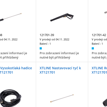
38
121701-39
121701-42
 od
04.11. 2022
V prodeji od
04.11. 2022
V prodeji o
Balení :
1
Balení :
1
azení informací je
Pro zobrazení informací je
Pro zobraz
t přihlášený
nutné být přihlášený
nutné být 
 Vysokotlaká hadice
XTLINE Nastavovací tyč k
XTLINE Ro
XT121701
XT121701
XT121701