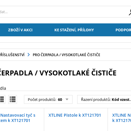
ZBOŽÍ V AKCI
KE STAŽENÍ, PŘÍLOHY
PODPOR
PŘÍSLUŠENSTVÍ
PRO ČERPADLA / VYSOKOTLAKÉ ČISTIČE
ČERPADLA / VYSOKOTLAKÉ ČISTIČE
dla
Počet produktů:
60
Řazení produktů:
Kód vzest.
Nastavovací tyč s
XTLINE Pistole k XT121701
XTLINE N
cem k XT121701
k XT1217