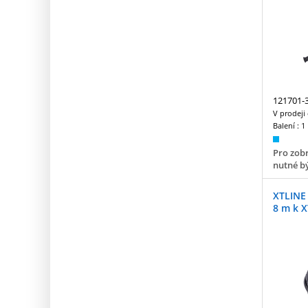
121701-
V prodeji
Balení :
1
Pro zobr
nutné bý
XTLINE
8 m k 