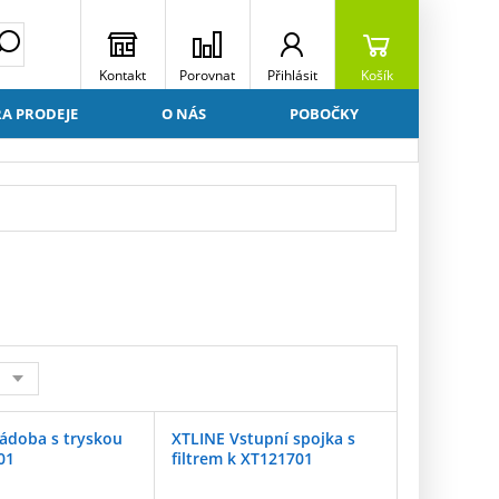
Kontakt
Porovnat
Přihlásit
Košík
A PRODEJE
O NÁS
POBOČKY
ádoba s tryskou
XTLINE Vstupní spojka s
01
filtrem k XT121701