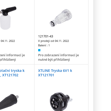
121701-43
d
04.11. 2022
V prodeji od
04.11. 2022
Balení :
1
ení informací je
Pro zobrazení informací je
přihlášený
nutné být přihlášený
tační tryska k
XTLINE Tryska 6V1 k
, XT121702
XT121701