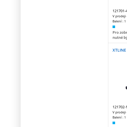
121701-
V prodeji
Balení :
1
Pro zobr
nutné bý
XTLINE 
121702-
V prodeji
Balení :
1