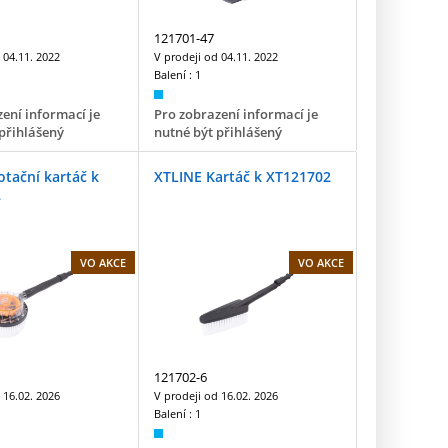
121701-47
d
04.11. 2022
V prodeji od
04.11. 2022
Balení :
1
ení informací je
Pro zobrazení informací je
přihlášený
nutné být přihlášený
tační kartáč k
XTLINE Kartáč k XT121702
2
VO AKCE
VO AKCE
121702-6
d
16.02. 2026
V prodeji od
16.02. 2026
Balení :
1