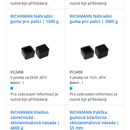
nutné být přihlášený
nutné být přihlášený
RICHMANN Náhradní
RICHMANN Náhradní
guma pro palici | 1500 g
guma pro palici | 2000 g
PC2458
PC2459
V prodeji od
29.03. 2013
V prodeji od
15.01. 2016
Balení :
1
Balení :
1
Pro zobrazení informací je
Pro zobrazení informací je
nutné být přihlášený
nutné být přihlášený
RICHMANN Kladivo
RICHMANN Palička
zámečnické -
gumová bílá/černá -
sklolaminátová násada |
sklolaminátová násada |
4000 g
55 mm