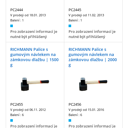
PC2444
PC2445
V prodeji od
18.01. 2013
V prodeji od
11.02. 2013
Balení :
1
Balení :
1
Pro zobrazení informací je
Pro zobrazení informací je
nutné být přihlášený
nutné být přihlášený
RICHMANN Palice s
RICHMANN Palice s
gumovým návlekem na
gumovým návlekem na
zámkovou dlažbu | 1500
zámkovou dlažbu | 2000
g
g
PC2455
PC2456
V prodeji od
06.11. 2012
V prodeji od
15.01. 2016
Balení :
6
Balení :
6
Pro zobrazení informací je
Pro zobrazení informací je