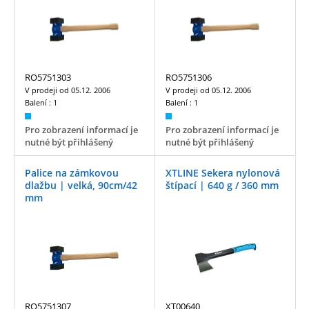
RO5751303
RO5751306
V prodeji od
05.12. 2006
V prodeji od
05.12. 2006
Balení :
1
Balení :
1
Pro zobrazení informací je
Pro zobrazení informací je
nutné být přihlášený
nutné být přihlášený
Palice na zámkovou
XTLINE Sekera nylonová
dlažbu | velká, 90cm/42
štípací | 640 g / 360 mm
mm
RO5751307
XT00640