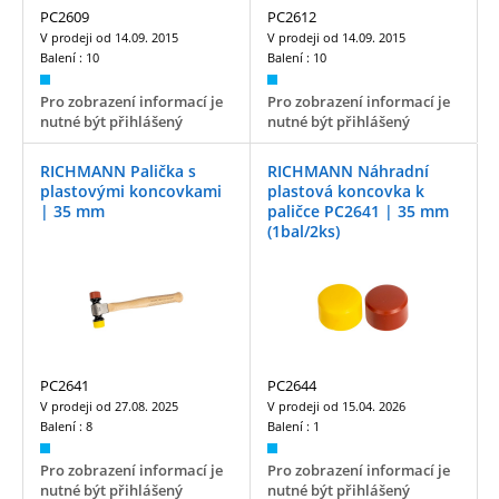
PC2609
PC2612
V prodeji od
14.09. 2015
V prodeji od
14.09. 2015
Balení :
10
Balení :
10
Pro zobrazení informací je
Pro zobrazení informací je
nutné být přihlášený
nutné být přihlášený
RICHMANN Palička s
RICHMANN Náhradní
plastovými koncovkami
plastová koncovka k
| 35 mm
paličce PC2641 | 35 mm
(1bal/2ks)
PC2641
PC2644
V prodeji od
27.08. 2025
V prodeji od
15.04. 2026
Balení :
8
Balení :
1
Pro zobrazení informací je
Pro zobrazení informací je
nutné být přihlášený
nutné být přihlášený