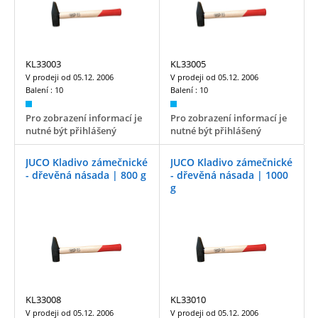
KL33003
KL33005
V prodeji od
05.12. 2006
V prodeji od
05.12. 2006
Balení :
10
Balení :
10
Pro zobrazení informací je
Pro zobrazení informací je
nutné být přihlášený
nutné být přihlášený
JUCO Kladivo zámečnické
JUCO Kladivo zámečnické
- dřevěná násada | 800 g
- dřevěná násada | 1000
g
KL33008
KL33010
V prodeji od
05.12. 2006
V prodeji od
05.12. 2006