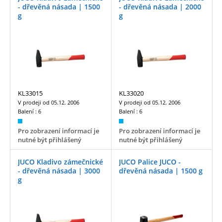
- dřevěná násada | 1500
- dřevěná násada | 2000
g
g
KL33015
KL33020
V prodeji od
05.12. 2006
V prodeji od
05.12. 2006
Balení :
6
Balení :
6
Pro zobrazení informací je
Pro zobrazení informací je
nutné být přihlášený
nutné být přihlášený
JUCO Kladivo zámečnické
JUCO Palice JUCO -
- dřevěná násada | 3000
dřevěná násada | 1500 g
g