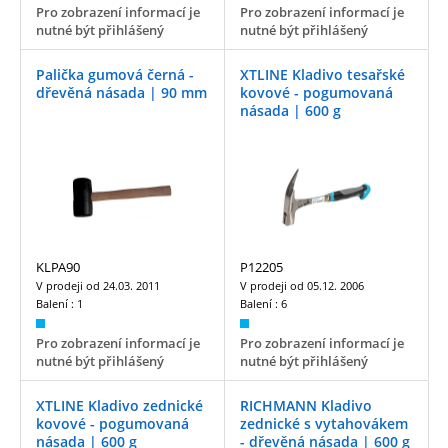
Pro zobrazení informací je
Pro zobrazení informací je
nutné být přihlášený
nutné být přihlášený
Palička gumová černá -
XTLINE Kladivo tesařské
dřevěná násada | 90 mm
kovové - pogumovaná
násada | 600 g
KLPA90
P12205
V prodeji od
24.03. 2011
V prodeji od
05.12. 2006
Balení :
1
Balení :
6
Pro zobrazení informací je
Pro zobrazení informací je
nutné být přihlášený
nutné být přihlášený
XTLINE Kladivo zednické
RICHMANN Kladivo
kovové - pogumovaná
zednické s vytahovákem
násada | 600 g
- dřevěná násada | 600 g