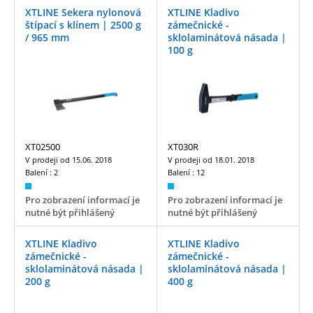
XTLINE Sekera nylonová
XTLINE Kladivo
štípací s klínem | 2500 g
zámečnické -
/ 965 mm
sklolaminátová násada |
100 g
XT02500
XT030R
V prodeji od
15.06. 2018
V prodeji od
18.01. 2018
Balení :
2
Balení :
12
Pro zobrazení informací je
Pro zobrazení informací je
nutné být přihlášený
nutné být přihlášený
XTLINE Kladivo
XTLINE Kladivo
zámečnické -
zámečnické -
sklolaminátová násada |
sklolaminátová násada |
200 g
400 g