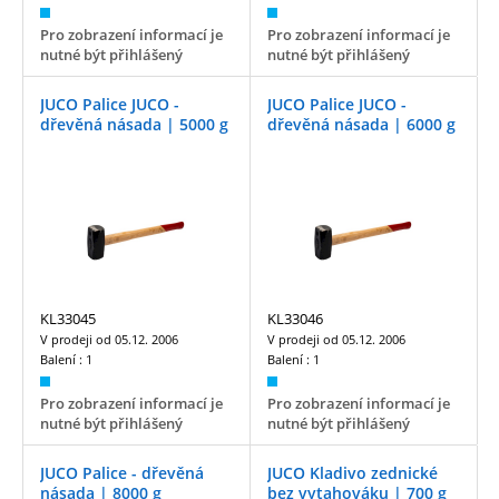
Pro zobrazení informací je
Pro zobrazení informací je
nutné být přihlášený
nutné být přihlášený
JUCO Palice JUCO -
JUCO Palice JUCO -
dřevěná násada | 5000 g
dřevěná násada | 6000 g
KL33045
KL33046
V prodeji od
05.12. 2006
V prodeji od
05.12. 2006
Balení :
1
Balení :
1
Pro zobrazení informací je
Pro zobrazení informací je
nutné být přihlášený
nutné být přihlášený
JUCO Palice - dřevěná
JUCO Kladivo zednické
násada | 8000 g
bez vytahováku | 700 g