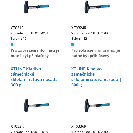
XT031R
XT0324R
V prodeji od
18.01. 2018
V prodeji od
18.01. 2018
Balení :
12
Balení :
12
Pro zobrazení informací je
Pro zobrazení informací je
nutné být přihlášený
nutné být přihlášený
XTLINE Kladivo
XTLINE Kladivo
zámečnické -
zámečnické -
sklolaminátová násada |
sklolaminátová násada |
300 g
600 g
XT032R
XT0336R
V prodeji od
18.01. 2018
V prodeji od
18.01. 2018