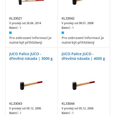
KL33021
KL33042
V prodeji od
26.06. 2014
V prodeji od
08.01. 2008
Balení :
1
Balení :
1
Pro zobrazení informací je
Pro zobrazení informací je
nutné být přihlášený
nutné být přihlášený
JUCO Palice JUCO -
JUCO Palice JUCO -
dřevěná násada | 3000 g
dřevěná násada | 4000 g
KL33043
KL33044
V prodeji od
05.12. 2006
V prodeji od
05.12. 2006
Balení :
1
Balení :
1