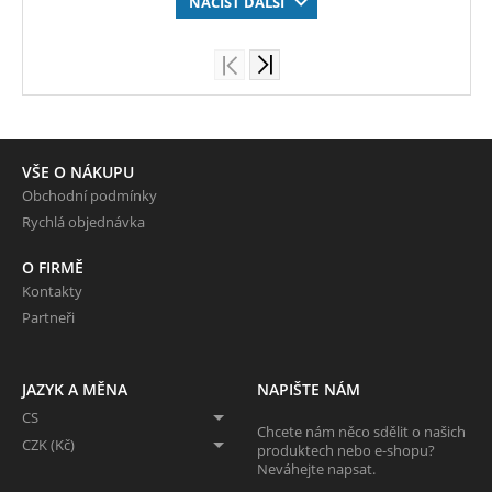
NAČÍST DALŠÍ
VŠE O NÁKUPU
Obchodní podmínky
Rychlá objednávka
O FIRMĚ
Kontakty
Partneři
JAZYK A MĚNA
NAPIŠTE NÁM
CS
Chcete nám něco sdělit o našich
CZK (Kč)
produktech nebo e-shopu?
Neváhejte napsat.