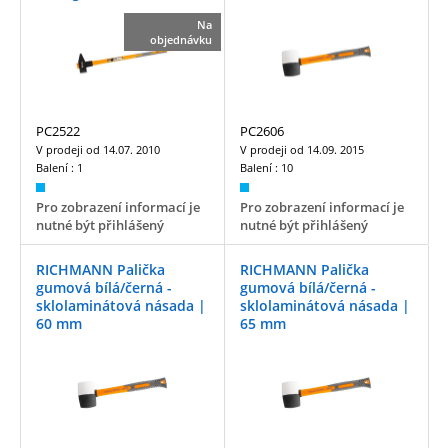
Na
objednávku
PC2522
PC2606
V prodeji od
14.07. 2010
V prodeji od
14.09. 2015
Balení :
1
Balení :
10
Pro zobrazení informací je
Pro zobrazení informací je
nutné být přihlášený
nutné být přihlášený
RICHMANN Palička
RICHMANN Palička
gumová bílá/černá -
gumová bílá/černá -
sklolaminátová násada |
sklolaminátová násada |
60 mm
65 mm