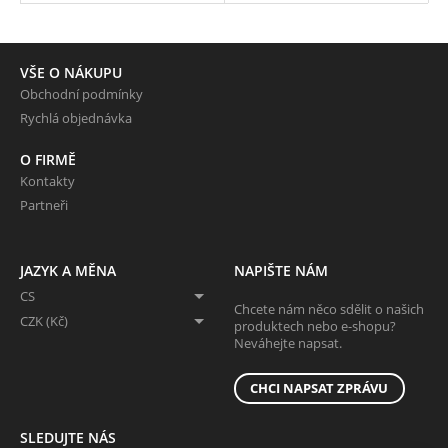
VŠE O NÁKUPU
Obchodní podmínky
Rychlá objednávka
O FIRMĚ
Kontakty
Partneři
JAZYK A MĚNA
NAPIŠTE NÁM
CS
Chcete nám něco sdělit o našich
CZK (Kč)
produktech nebo e-shopu?
Neváhejte napsat.
CHCI NAPSAT ZPRÁVU
SLEDUJTE NÁS