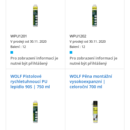
WPU1201
WPU1202
V prodeji od
30.11. 2020
V prodeji od
30.11. 2020
Balení :
12
Balení :
12
Pro zobrazení informací je
Pro zobrazení informací je
nutné být přihlášený
nutné být přihlášený
WOLF Pistolové
WOLF Pěna montážní
rychletuhnoucí PU
vysokoexpanzní |
lepidlo 90S | 750 ml
celoroční 700 ml