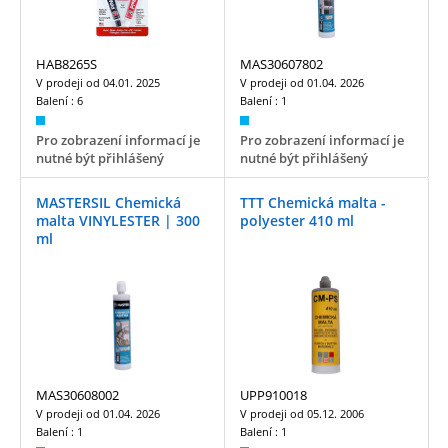
HAB8265S
MAS30607802
V prodeji od
04.01. 2025
V prodeji od
01.04. 2026
Balení :
6
Balení :
1
Pro zobrazení informací je
Pro zobrazení informací je
nutné být přihlášený
nutné být přihlášený
MASTERSIL Chemická
TTT Chemická malta -
malta VINYLESTER | 300
polyester 410 ml
ml
MAS30608002
UPP910018
V prodeji od
01.04. 2026
V prodeji od
05.12. 2006
Balení :
1
Balení :
1