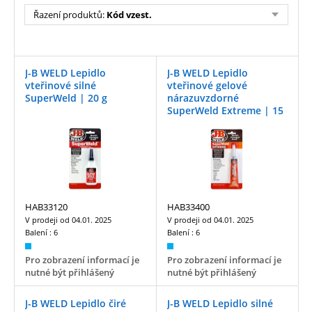
Řazení produktů:
Kód vzest.
J-B WELD Lepidlo
J-B WELD Lepidlo
vteřinové silné
vteřinové gelové
SuperWeld | 20 g
nárazuvzdorné
SuperWeld Extreme | 15
g
HAB33120
HAB33400
V prodeji od
04.01. 2025
V prodeji od
04.01. 2025
Balení :
6
Balení :
6
Pro zobrazení informací je
Pro zobrazení informací je
nutné být přihlášený
nutné být přihlášený
J-B WELD Lepidlo čiré
J-B WELD Lepidlo silné