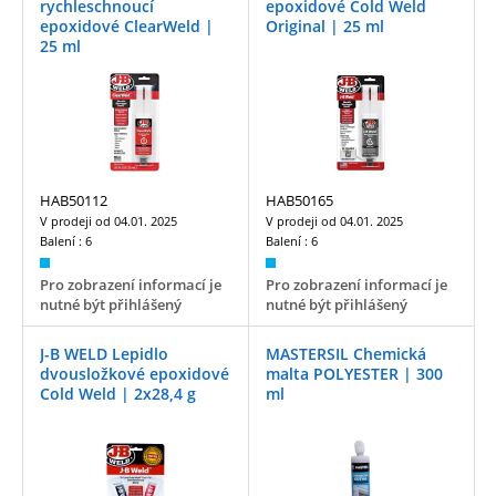
rychleschnoucí
epoxidové Cold Weld
epoxidové ClearWeld |
Original | 25 ml
25 ml
HAB50112
HAB50165
V prodeji od
04.01. 2025
V prodeji od
04.01. 2025
Balení :
6
Balení :
6
Pro zobrazení informací je
Pro zobrazení informací je
nutné být přihlášený
nutné být přihlášený
J-B WELD Lepidlo
MASTERSIL Chemická
dvousložkové epoxidové
malta POLYESTER | 300
Cold Weld | 2x28,4 g
ml