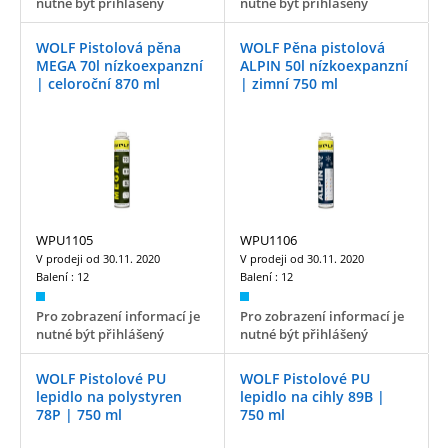
nutné být přihlášený
nutné být přihlášený
WOLF Pistolová pěna
WOLF Pěna pistolová
MEGA 70l nízkoexpanzní
ALPIN 50l nízkoexpanzní
| celoroční 870 ml
| zimní 750 ml
WPU1105
WPU1106
V prodeji od
30.11. 2020
V prodeji od
30.11. 2020
Balení :
12
Balení :
12
Pro zobrazení informací je
Pro zobrazení informací je
nutné být přihlášený
nutné být přihlášený
WOLF Pistolové PU
WOLF Pistolové PU
lepidlo na polystyren
lepidlo na cihly 89B |
78P | 750 ml
750 ml