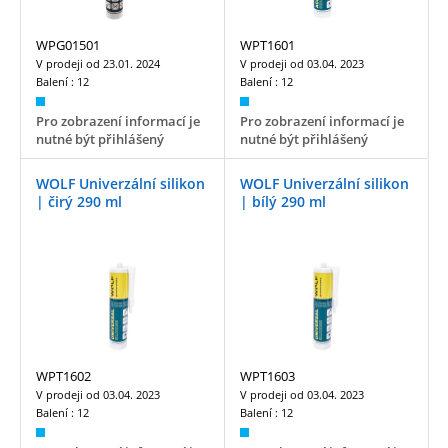
WPG01501
WPT1601
V prodeji od
23.01. 2024
V prodeji od
03.04. 2023
Balení :
12
Balení :
12
Pro zobrazení informací je
Pro zobrazení informací je
nutné být přihlášený
nutné být přihlášený
WOLF Univerzální silikon
WOLF Univerzální silikon
| čirý 290 ml
| bílý 290 ml
WPT1602
WPT1603
V prodeji od
03.04. 2023
V prodeji od
03.04. 2023
Balení :
12
Balení :
12