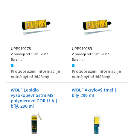
UPP910278
UPP910285
V prodeji od
16.01. 2007
V prodeji od
16.01. 2007
Balení :
1
Balení :
1
Pro zobrazení informací je
Pro zobrazení informací je
nutné být přihlášený
nutné být přihlášený
WOLF Lepidlo
WOLF Akrylový tmel |
vysokopevnostní MS
bílý 290 ml
polymerové GORILLA |
bílý, 290 ml