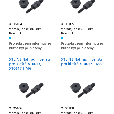
XT06104
XT06105
V prodeji od
04.01. 2019
V prodeji od
04.01. 2019
Balení :
1
Balení :
1
Pro zobrazení informací je
Pro zobrazení informací je
nutné být přihlášený
nutné být přihlášený
XTLINE Náhradní čelisti
XTLINE Náhradní čelisti
pro kleště XT0613,
pro kleště XT0617 | M8
XT0617 | M6
XT06106
XT06108
V prodeji od
04.01. 2019
V prodeji od
04.01. 2019