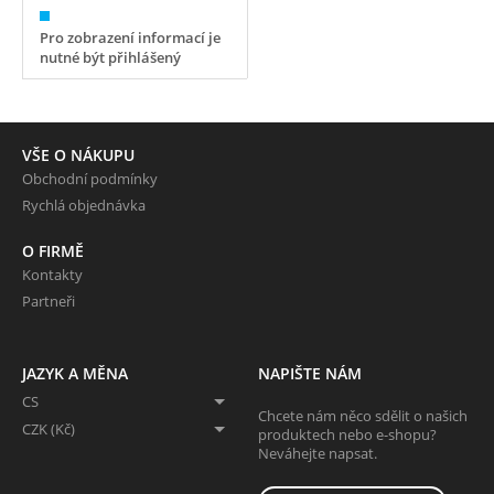
Pro zobrazení informací je
nutné být přihlášený
VŠE O NÁKUPU
Obchodní podmínky
Rychlá objednávka
O FIRMĚ
Kontakty
Partneři
JAZYK A MĚNA
NAPIŠTE NÁM
CS
Chcete nám něco sdělit o našich
CZK (Kč)
produktech nebo e-shopu?
Neváhejte napsat.