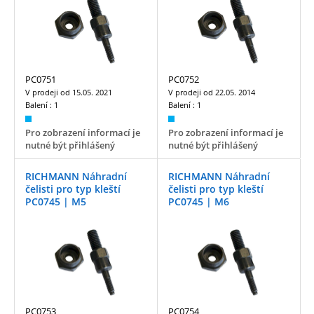
PC0751
PC0752
V prodeji od
15.05. 2021
V prodeji od
22.05. 2014
Balení :
1
Balení :
1
Pro zobrazení informací je
Pro zobrazení informací je
nutné být přihlášený
nutné být přihlášený
RICHMANN Náhradní
RICHMANN Náhradní
čelisti pro typ kleští
čelisti pro typ kleští
PC0745 | M5
PC0745 | M6
PC0753
PC0754