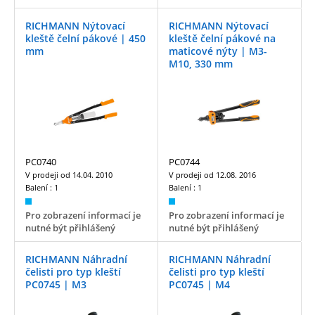
RICHMANN Nýtovací
RICHMANN Nýtovací
kleště čelní pákové | 450
kleště čelní pákové na
mm
maticové nýty | M3-
M10, 330 mm
PC0740
PC0744
V prodeji od
14.04. 2010
V prodeji od
12.08. 2016
Balení :
1
Balení :
1
Pro zobrazení informací je
Pro zobrazení informací je
nutné být přihlášený
nutné být přihlášený
RICHMANN Náhradní
RICHMANN Náhradní
čelisti pro typ kleští
čelisti pro typ kleští
PC0745 | M3
PC0745 | M4