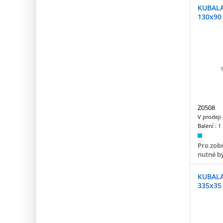
KUBALA
130x9
Z0508
V prodeji
Balení :
1
Pro zobr
nutné bý
KUBALA
335x3