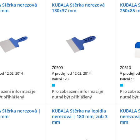
 Stěrka nerezová
KUBALA Stěrka nerezová
KUBALA S
0 mm
130x37 mm
250x85 
Z0509
Z0510
 od
12.02. 2014
V prodeji od
12.02. 2014
V prodeji o
Balení :
20
Balení :
1
azení informací je
Pro zobrazení informací je
Pro zobraz
t přihlášený
nutné být přihlášený
nutné být 
 Stěrka nerezová |
KUBALA Stěrka na lepidla
KUBALA S
5 mm
nerezová | 180 mm, zub 3
nerezová
mm
mm