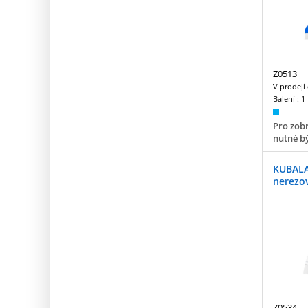
Z0513
V prodeji
Balení :
1
Pro zobr
nutné bý
KUBALA
nerezo
Z0534