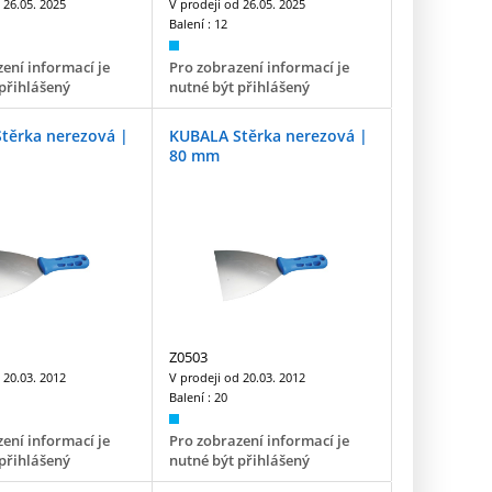
d
26.05. 2025
V prodeji od
26.05. 2025
Balení :
12
ení informací je
Pro zobrazení informací je
přihlášený
nutné být přihlášený
těrka nerezová |
KUBALA Stěrka nerezová |
80 mm
Z0503
d
20.03. 2012
V prodeji od
20.03. 2012
Balení :
20
ení informací je
Pro zobrazení informací je
přihlášený
nutné být přihlášený