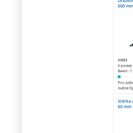
Drážko
600 m
H993
V prodeji
Balení :
1
Pro zobr
nutné bý
Stěrka 
60 mm