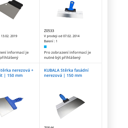
Z0533
d
13.02. 2019
V prodeji od
07.02. 2014
Balení :
1
ení informací je
Pro zobrazení informací je
přihlášený
nutné být přihlášený
těrka nerezová +
KUBALA Stěrka fasádní
bit | 150 mm
nerezová | 150 mm
Z0546