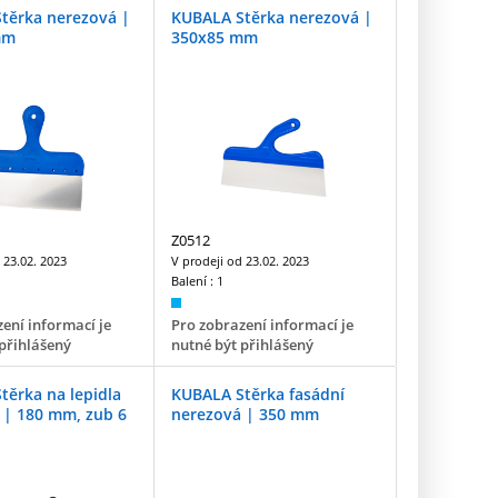
těrka nerezová |
KUBALA Stěrka nerezová |
mm
350x85 mm
Z0512
d
23.02. 2023
V prodeji od
23.02. 2023
Balení :
1
ení informací je
Pro zobrazení informací je
přihlášený
nutné být přihlášený
těrka na lepidla
KUBALA Stěrka fasádní
 | 180 mm, zub 6
nerezová | 350 mm