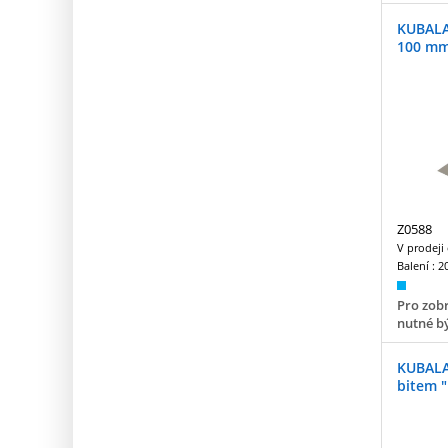
KUBALA
100 m
Z0588
V prodeji
Balení :
2
Pro zobr
nutné bý
KUBALA
bitem 