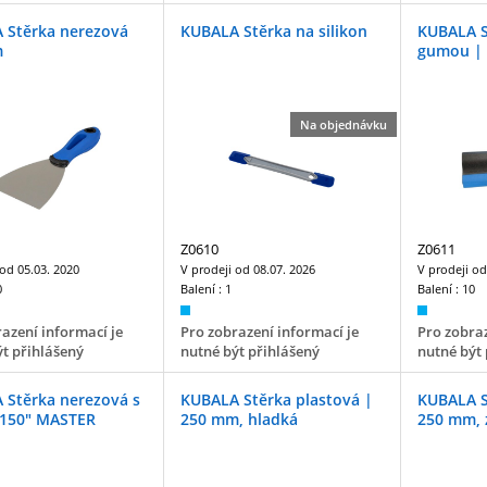
 Stěrka nerezová
KUBALA Stěrka na silikon
KUBALA S
m
gumou |
Na objednávku
Z0610
Z0611
 od
05.03. 2020
V prodeji od
08.07. 2026
V prodeji o
0
Balení :
1
Balení :
10
azení informací je
Pro zobrazení informací je
Pro zobraz
t přihlášený
nutné být přihlášený
nutné být 
 Stěrka nerezová s
KUBALA Stěrka plastová |
KUBALA S
"150" MASTER
250 mm, hladká
250 mm,