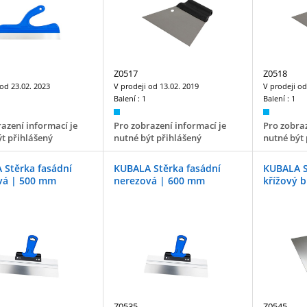
Z0517
Z0518
 od
23.02. 2023
V prodeji od
13.02. 2019
V prodeji o
Balení :
1
Balení :
1
azení informací je
Pro zobrazení informací je
Pro zobraz
t přihlášený
nutné být přihlášený
nutné být 
 Stěrka fasádní
KUBALA Stěrka fasádní
KUBALA S
vá | 500 mm
nerezová | 600 mm
křížový 
Z0535
Z0545