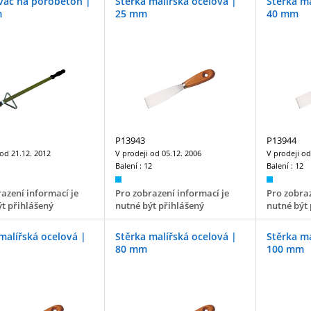
vač na pórobeton |
Stěrka malířská ocelová |
Stěrka ma
m
25 mm
40 mm
P13943
P13944
 od
21.12. 2012
V prodeji od
05.12. 2006
V prodeji o
Balení :
12
Balení :
12
azení informací je
Pro zobrazení informací je
Pro zobraz
t přihlášený
nutné být přihlášený
nutné být 
malířská ocelová |
Stěrka malířská ocelová |
Stěrka ma
80 mm
100 mm