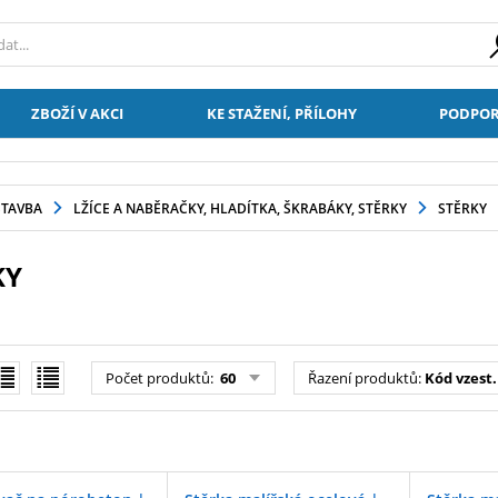
ZBOŽÍ V AKCI
KE STAŽENÍ, PŘÍLOHY
PODPOR
STAVBA
LŽÍCE A NABĚRAČKY, HLADÍTKA, ŠKRABÁKY, STĚRKY
STĚRKY
KY
Počet produktů:
60
Řazení produktů:
Kód vzest.