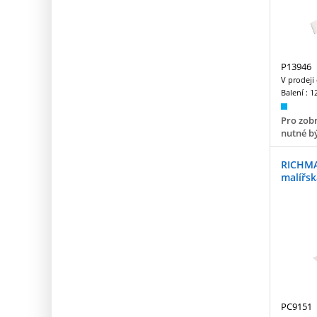
P13946
V prodeji
Balení :
1
Pro zobr
nutné bý
RICHMA
malířs
PC9151