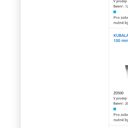
V prodeji
Balení :
1
Pro zobr
nutné bý
KUBALA
100 m
Z0500
V prodeji
Balení :
2
Pro zobr
nutné bý