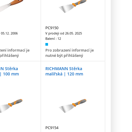
PC9150
d
05.12. 2006
V prodeji od
26.05. 2025
Balení :
12
ení informací je
Pro zobrazení informací je
přihlášený
nutné být přihlášený
N Stěrka
RICHMANN Stěrka
 | 100 mm
malířská | 120 mm
PC9154