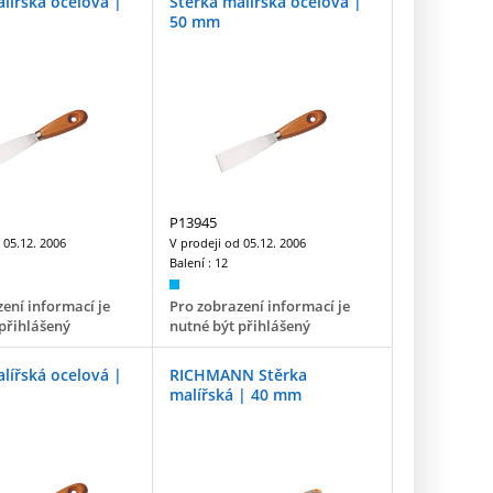
lířská ocelová |
Stěrka malířská ocelová |
50 mm
P13945
d
05.12. 2006
V prodeji od
05.12. 2006
Balení :
12
ení informací je
Pro zobrazení informací je
přihlášený
nutné být přihlášený
lířská ocelová |
RICHMANN Stěrka
malířská | 40 mm