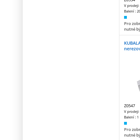
V prodeji
Balení :
2
Pro zobr
nutné bý
KUBALA
nerezo
Z0547
V prodeji
Balení :
1
Pro zobr
nutné bý