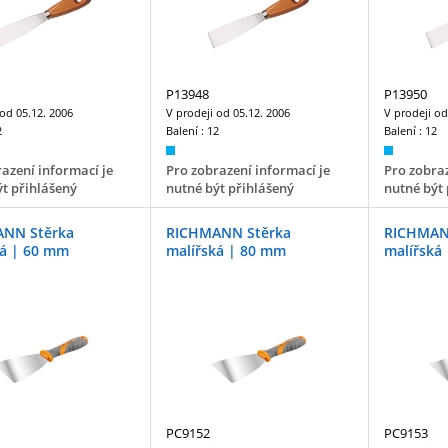
P13948
P13950
 od
05.12. 2006
V prodeji od
05.12. 2006
V prodeji o
2
Balení :
12
Balení :
12
azení informací je
Pro zobrazení informací je
Pro zobraz
t přihlášený
nutné být přihlášený
nutné být 
NN Stěrka
RICHMANN Stěrka
RICHMAN
ká | 60 mm
malířská | 80 mm
malířská
PC9152
PC9153