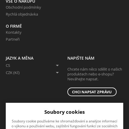
VŠE O NÁKUPU
Obchodní podmínky
Rychlá objednávka
O FIRMĚ
Kontakty
Partneři
JAZYK A MĚNA
NAPIŠTE NÁM
CS
Chcete nám něco sdělit o našich
CZK (Kč)
produktech nebo e-shopu?
Neváhejte napsat.
CHCI NAPSAT ZPRÁVU
SLEDUJTE NÁS
Soubory cookies
Sledujte nás na všech sociálních sítích, ať Vám nic neunikne!
Soubory cookie používáme ke shromažďování a analýze informací
o výkonu a používání webu, zajištění fungování funkcí ze sociálních