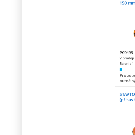
150 mm
PC0493
V prodeji
Balení :
1
Pro zobr
nutné bý
STAVTO
(přísav