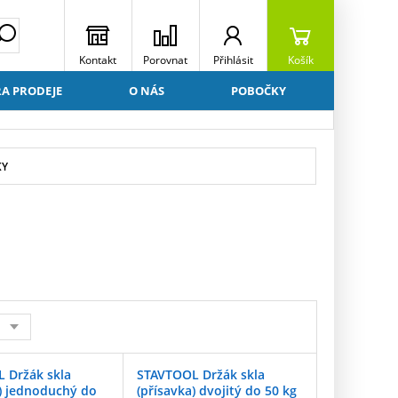
Kontakt
Porovnat
Přihlásit
Košík
A PRODEJE
O NÁS
POBOČKY
KY
 Držák skla
STAVTOOL Držák skla
a) jednoduchý do
(přísavka) dvojitý do 50 kg