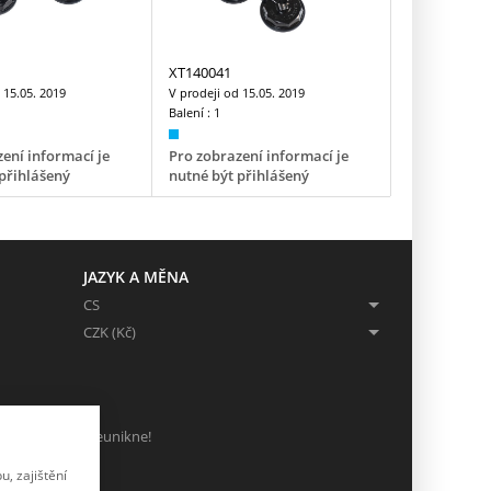
XT140041
d
15.05. 2019
V prodeji od
15.05. 2019
Balení :
1
ení informací je
Pro zobrazení informací je
přihlášený
nutné být přihlášený
JAZYK A MĚNA
CS
CZK (Kč)
ch, ať Vám nic neunikne!
, zajištění