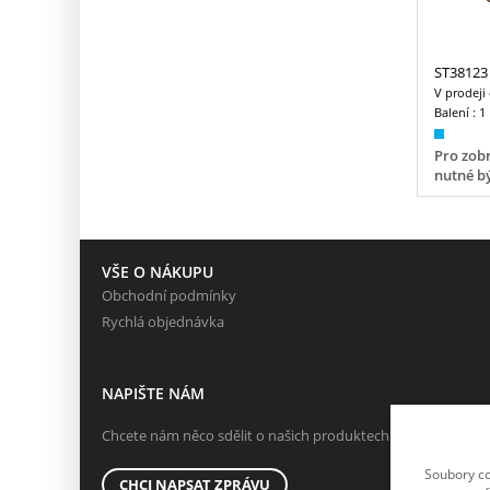
ST38123
V prodeji
Balení :
1
Pro zobr
nutné bý
VŠE O NÁKUPU
Obchodní podmínky
Rychlá objednávka
NAPIŠTE NÁM
Chcete nám něco sdělit o našich produktech nebo e-shopu?
Soubory co
CHCI NAPSAT ZPRÁVU