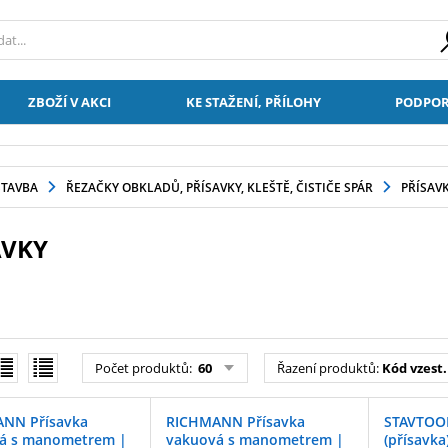
ZBOŽÍ V AKCI
KE STAŽENÍ, PŘÍLOHY
PODPOR
STAVBA
ŘEZAČKY OBKLADŮ, PŘÍSAVKY, KLEŠTĚ, ČISTIČE SPÁR
PŘÍSAV
AVKY
Počet produktů:
60
Řazení produktů:
Kód vzest.
NN Přísavka
RICHMANN Přísavka
STAVTOOL
á s manometrem |
vakuová s manometrem |
(přísavk