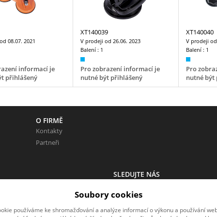
XT140039
XT140040
 od
08.07. 2021
V prodeji od
26.06. 2023
V prodeji o
Balení :
1
Balení :
1
azení informací je
Pro zobrazení informací je
Pro zobraz
t přihlášený
nutné být přihlášený
nutné být 
O FIRMĚ
Kontakty
Partneři
SLEDUJTE NÁS
 Neváhejte napsat.
Sledujte nás na všech sociálních sítí
Soubory cookies
okie používáme ke shromažďování a analýze informací o výkonu a používání webu