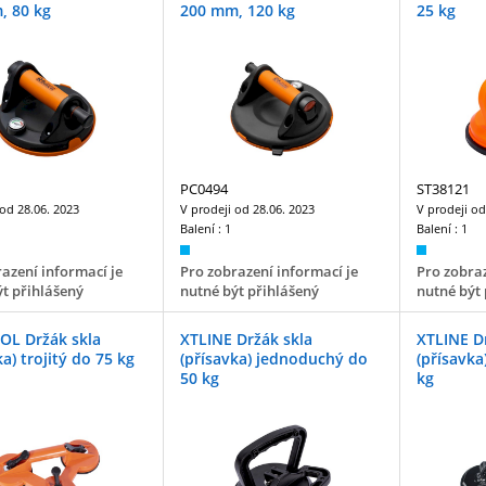
, 80 kg
200 mm, 120 kg
25 kg
PC0494
ST38121
 od
28.06. 2023
V prodeji od
28.06. 2023
V prodeji o
Balení :
1
Balení :
1
azení informací je
Pro zobrazení informací je
Pro zobraz
t přihlášený
nutné být přihlášený
nutné být 
OL Držák skla
XTLINE Držák skla
XTLINE D
ka) trojitý do 75 kg
(přísavka) jednoduchý do
(přísavka
50 kg
kg