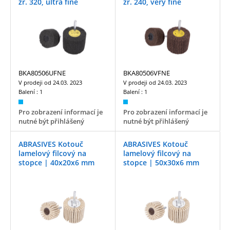
zr. 320, ultra fine
zr. 240, very fine
BKA80506UFNE
BKA80506VFNE
V prodeji od
24.03. 2023
V prodeji od
24.03. 2023
Balení :
1
Balení :
1
Pro zobrazení informací je
Pro zobrazení informací je
nutné být přihlášený
nutné být přihlášený
ABRASIVES Kotouč
ABRASIVES Kotouč
lamelový filcový na
lamelový filcový na
stopce | 40x20x6 mm
stopce | 50x30x6 mm