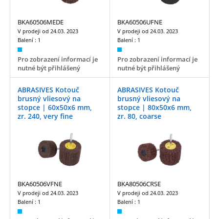
BKA60506MEDE
BKA60506UFNE
V prodeji od
24.03. 2023
V prodeji od
24.03. 2023
Balení :
1
Balení :
1
Pro zobrazení informací je
Pro zobrazení informací je
nutné být přihlášený
nutné být přihlášený
ABRASIVES Kotouč
ABRASIVES Kotouč
brusný vliesový na
brusný vliesový na
stopce | 60x50x6 mm,
stopce | 80x50x6 mm,
zr. 240, very fine
zr. 80, coarse
BKA60506VFNE
BKA80506CRSE
V prodeji od
24.03. 2023
V prodeji od
24.03. 2023
Balení :
1
Balení :
1