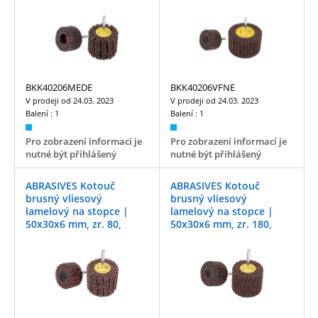
medium
very fine
BKK40206MEDE
BKK40206VFNE
V prodeji od
24.03. 2023
V prodeji od
24.03. 2023
Balení :
1
Balení :
1
Pro zobrazení informací je
Pro zobrazení informací je
nutné být přihlášený
nutné být přihlášený
ABRASIVES Kotouč
ABRASIVES Kotouč
brusný vliesový
brusný vliesový
lamelový na stopce |
lamelový na stopce |
50x30x6 mm, zr. 80,
50x30x6 mm, zr. 180,
coarse
fine