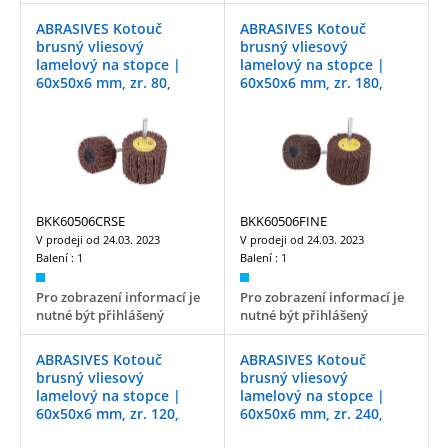
ABRASIVES Kotouč
ABRASIVES Kotouč
brusný vliesový
brusný vliesový
lamelový na stopce |
lamelový na stopce |
60x50x6 mm, zr. 80,
60x50x6 mm, zr. 180,
coarse
fine
BKK60506CRSE
BKK60506FINE
V prodeji od
24.03. 2023
V prodeji od
24.03. 2023
Balení :
1
Balení :
1
Pro zobrazení informací je
Pro zobrazení informací je
nutné být přihlášený
nutné být přihlášený
ABRASIVES Kotouč
ABRASIVES Kotouč
brusný vliesový
brusný vliesový
lamelový na stopce |
lamelový na stopce |
60x50x6 mm, zr. 120,
60x50x6 mm, zr. 240,
medium
very fine