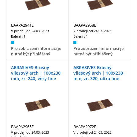
BAAPA2941E
BAAPA2958E
V prodeji od
24.03. 2023
V prodeji od
24.03. 2023
Balení :
1
Balení :
1
Pro zobrazení informací je
Pro zobrazení informací je
nutné být přihlášený
nutné být přihlášený
ABRASIVES Brusný
ABRASIVES Brusný
vliesový arch | 100x230
vliesový arch | 100x230
mm, zr. 240, very fine
mm, zr. 320, ultra fine
BAAPA2965E
BAAPA2972E
V prodeji od
24.03. 2023
V prodeji od
24.03. 2023