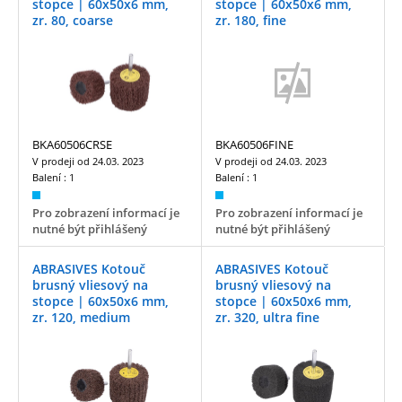
stopce | 60x50x6 mm,
stopce | 60x50x6 mm,
zr. 80, coarse
zr. 180, fine
BKA60506CRSE
BKA60506FINE
V prodeji od
24.03. 2023
V prodeji od
24.03. 2023
Balení :
1
Balení :
1
Pro zobrazení informací je
Pro zobrazení informací je
nutné být přihlášený
nutné být přihlášený
ABRASIVES Kotouč
ABRASIVES Kotouč
brusný vliesový na
brusný vliesový na
stopce | 60x50x6 mm,
stopce | 60x50x6 mm,
zr. 120, medium
zr. 320, ultra fine