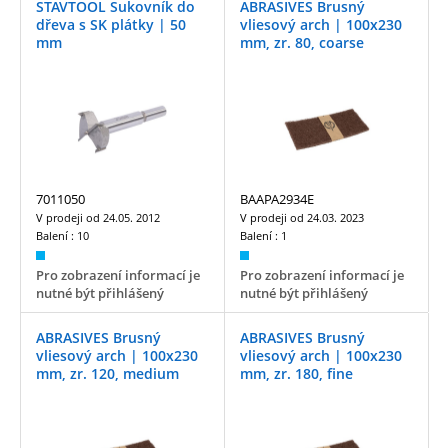
STAVTOOL Sukovník do
ABRASIVES Brusný
dřeva s SK plátky | 50
vliesový arch | 100x230
mm
mm, zr. 80, coarse
7011050
BAAPA2934E
V prodeji od
24.05. 2012
V prodeji od
24.03. 2023
Balení :
10
Balení :
1
Pro zobrazení informací je
Pro zobrazení informací je
nutné být přihlášený
nutné být přihlášený
ABRASIVES Brusný
ABRASIVES Brusný
vliesový arch | 100x230
vliesový arch | 100x230
mm, zr. 120, medium
mm, zr. 180, fine