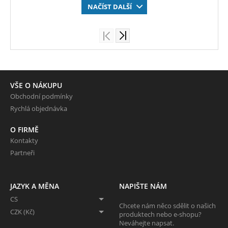
NAČÍST DALŠÍ
VŠE O NÁKUPU
Obchodní podmínky
Rychlá objednávka
O FIRMĚ
Kontakty
Partneři
JAZYK A MĚNA
NAPIŠTE NÁM
CS
Chcete nám něco sdělit o našich
CZK (Kč)
produktech nebo e-shopu?
Neváhejte napsat.