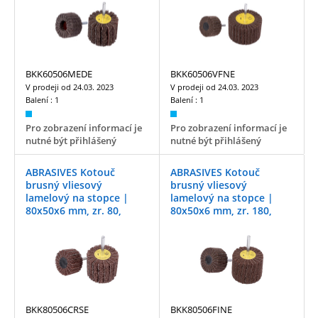
BKK60506MEDE
BKK60506VFNE
V prodeji od
24.03. 2023
V prodeji od
24.03. 2023
Balení :
1
Balení :
1
Pro zobrazení informací je
Pro zobrazení informací je
nutné být přihlášený
nutné být přihlášený
ABRASIVES Kotouč
ABRASIVES Kotouč
brusný vliesový
brusný vliesový
lamelový na stopce |
lamelový na stopce |
80x50x6 mm, zr. 80,
80x50x6 mm, zr. 180,
coarse
fine
BKK80506CRSE
BKK80506FINE