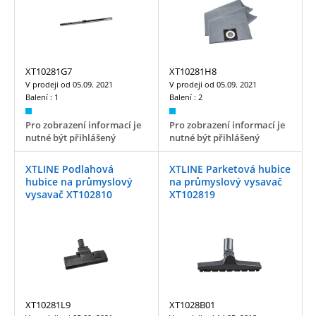
XT10281G7
XT10281H8
V prodeji od
05.09. 2021
V prodeji od
05.09. 2021
Balení :
1
Balení :
2
Pro zobrazení informací je
Pro zobrazení informací je
nutné být přihlášený
nutné být přihlášený
XTLINE Podlahová
XTLINE Parketová hubice
hubice na průmyslový
na průmyslový vysavač
vysavač XT102810
XT102819
XT10281L9
XT1028B01