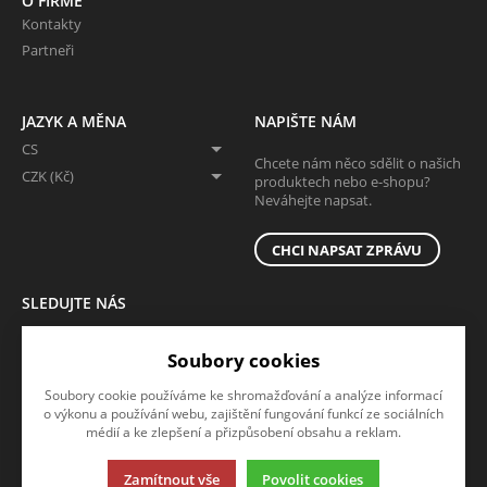
O FIRMĚ
Kontakty
Partneři
JAZYK A MĚNA
NAPIŠTE NÁM
CS
Chcete nám něco sdělit o našich
CZK (Kč)
produktech nebo e-shopu?
Neváhejte napsat.
CHCI NAPSAT ZPRÁVU
SLEDUJTE NÁS
Sledujte nás na všech sociálních sítích, ať Vám nic neunikne!
Soubory cookies
Soubory cookie používáme ke shromažďování a analýze informací
o výkonu a používání webu, zajištění fungování funkcí ze sociálních
médií a ke zlepšení a přizpůsobení obsahu a reklam.
Zamítnout vše
Povolit cookies