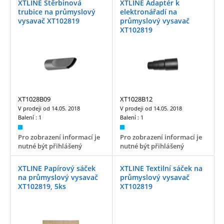
XTLINE Štěrbinová
XTLINE Adaptér k
trubice na průmyslový
elektronářadí na
vysavač XT102819
průmyslový vysavač
XT102819
XT1028B09
XT1028B12
V prodeji od
14.05. 2018
V prodeji od
14.05. 2018
Balení :
1
Balení :
1
Pro zobrazení informací je
Pro zobrazení informací je
nutné být přihlášený
nutné být přihlášený
XTLINE Papírový sáček
XTLINE Textilní sáček na
na průmyslový vysavač
průmyslový vysavač
XT102819, 5ks
XT102819