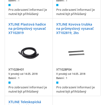
Balení :
1
Balení :
1
Pro zobrazení informací je
Pro zobrazení informací je
nutné být přihlášený
nutné být přihlášený
XTLINE Plastová hadice
XTLINE Kovova trubka
na průmyslový vysavač
na průmyslový vysavač
XT102819
XT102819, 2ks
XT1028H01
XT1028P04
V prodeji od
14.05. 2018
V prodeji od
14.05. 2018
Balení :
1
Balení :
1
Pro zobrazení informací je
Pro zobrazení informací je
nutné být přihlášený
nutné být přihlášený
XTLINE Teleskopická