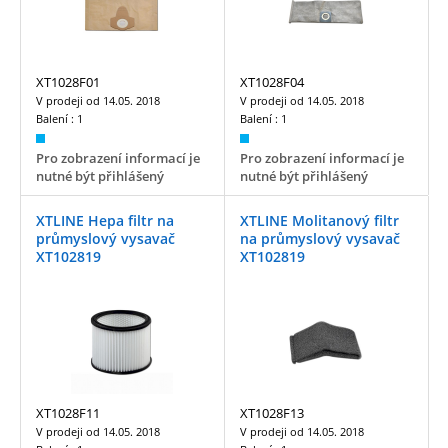
XT1028F01
XT1028F04
V prodeji od
14.05. 2018
V prodeji od
14.05. 2018
Balení :
1
Balení :
1
Pro zobrazení informací je
Pro zobrazení informací je
nutné být přihlášený
nutné být přihlášený
XTLINE Hepa filtr na
XTLINE Molitanový filtr
průmyslový vysavač
na průmyslový vysavač
XT102819
XT102819
XT1028F11
XT1028F13
V prodeji od
14.05. 2018
V prodeji od
14.05. 2018