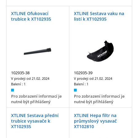
XTLINE Ofukovací
XTLINE Sestava vaku na
trubice k XT102935
listí k XT102935
102935-38
102935-39
V prodeji od
21.02. 2024
V prodeji od
21.02. 2024
Balení :
1
Balení :
1
Pro zobrazení informací je
Pro zobrazení informací je
nutné být přihlášený
nutné být přihlášený
XTLINE Sestava přední
XTLINE Hepa filtr na
trubice vysavače k
průmyslový vysavač
XT102935
XT102810