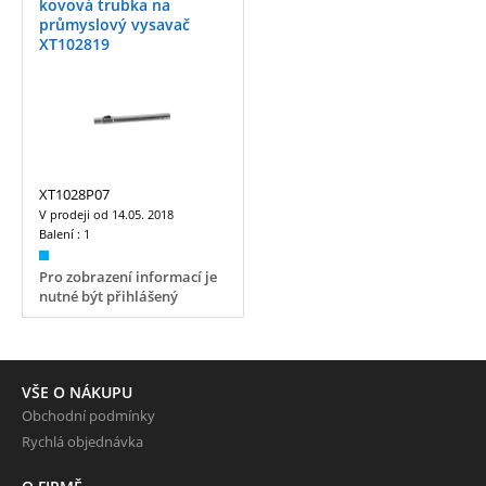
kovová trubka na
průmyslový vysavač
XT102819
XT1028P07
V prodeji od
14.05. 2018
Balení :
1
Pro zobrazení informací je
nutné být přihlášený
VŠE O NÁKUPU
Obchodní podmínky
Rychlá objednávka