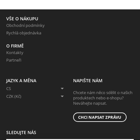
VŠE O NÁKUPU
Obchodní podmínky
Rychlá objednávka
O FIRMĚ
Kontakty
Partneři
JAZYK A MĚNA
NAPIŠTE NÁM
CS
Chcete nám něco sdělit o našich
CZK (Kč)
produktech nebo e-shopu?
Neváhejte napsat.
CHCI NAPSAT ZPRÁVU
SLEDUJTE NÁS