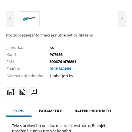
Pro zobrazení informací je nutné být přihlášený
Jednotka:
ks
Kód 1:
PC7686
EAN:
5906741676861
Značka:
RICHMANN
Alternativní jednotky:
1
mbal je
1
ks
POPIS
PARAMETRY
BALENÍ PRODUKTU
Tělo s ocelového odlitku, masivní konstrukce. Rukojeť
potažená gumou pro Vás komfort.