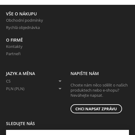
VŠE O NÁKUPU
Obchodní podmínky
Rychlá objednávka
O FIRMĚ
Kontakty
Partneři
JAZYK A MĚNA
NAPIŠTE NÁM
CS
Chcete nám něco sdělit o našich
PLN (PLN)
produktech nebo e-shopu?
Neváhejte napsat.
CHCI NAPSAT ZPRÁVU
SLEDUJTE NÁS