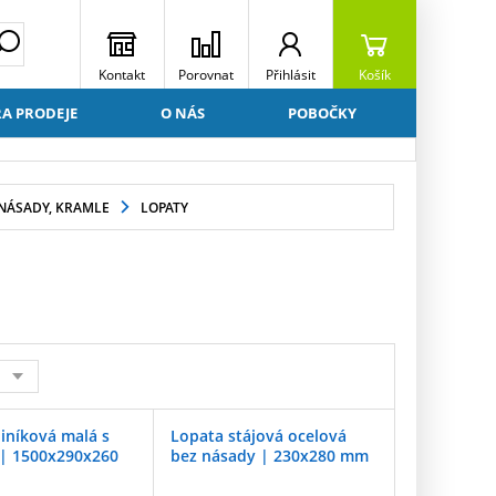
Kontakt
Porovnat
Přihlásit
Košík
A PRODEJE
O NÁS
POBOČKY
 NÁSADY, KRAMLE
LOPATY
iníková malá s
Lopata stájová ocelová
| 1500x290x260
bez násady | 230x280 mm