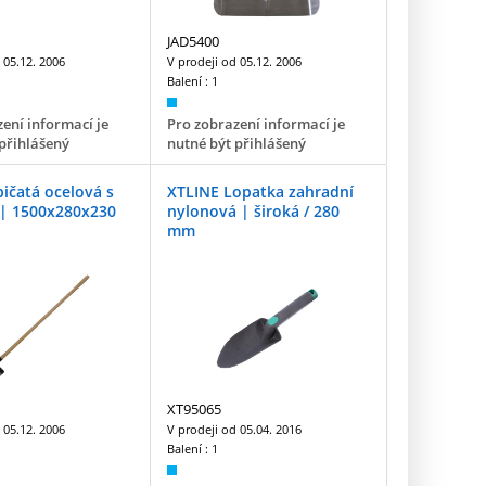
JAD5400
d
05.12. 2006
V prodeji od
05.12. 2006
Balení :
1
ení informací je
Pro zobrazení informací je
přihlášený
nutné být přihlášený
ičatá ocelová s
XTLINE Lopatka zahradní
| 1500x280x230
nylonová | široká / 280
mm
XT95065
d
05.12. 2006
V prodeji od
05.04. 2016
Balení :
1