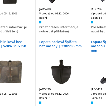
JAD5288
JAD5289
 od
05.12. 2006
V prodeji od
05.12. 2006
V prodeji o
Balení :
1
Balení :
1
azení informací je
Pro zobrazení informací je
Pro zobraz
t přihlášený
nutné být přihlášený
nutné být 
hliníková bez
Lopata ocelová špičatá
Lopata šp
| velká 340x350
bez násady | 230x280 mm
násadou 
mm
JAD5420
JAD5421
 od
05.12. 2006
V prodeji od
05.12. 2006
V prodeji o
Balení :
1
Balení :
1