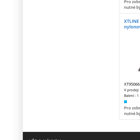
Pro zobr
nutné bý
XTLINE
nylono
XT95066
V prodeji
Balení :
1
Pro zobr
nutné bý