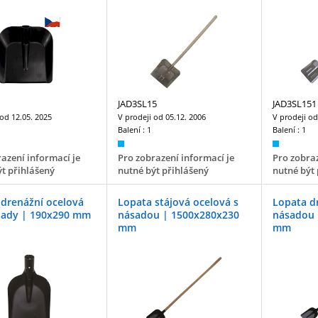
JAD3SL15
JAD3SL151
 od
12.05. 2025
V prodeji od
05.12. 2006
V prodeji o
Balení :
1
Balení :
1
azení informací je
Pro zobrazení informací je
Pro zobraz
t přihlášený
nutné být přihlášený
nutné být 
drenážní ocelová
Lopata stájová ocelová s
Lopata d
sady | 190x290 mm
násadou | 1500x280x230
násadou 
mm
mm