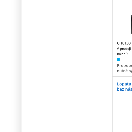
CH0130
V prodeji
Balení :
1
Pro zobr
nutné bý
Lopata 
bez ná