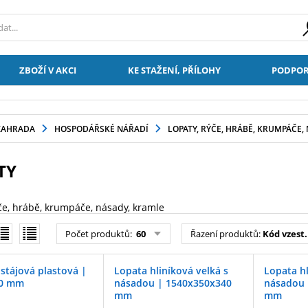
ZBOŽÍ V AKCI
KE STAŽENÍ, PŘÍLOHY
PODPOR
ZAHRADA
HOSPODÁŘSKÉ NÁŘADÍ
LOPATY, RÝČE, HRÁBĚ, KRUMPÁČE,
TY
ýče, hrábě, krumpáče, násady, kramle
Počet produktů:
60
Řazení produktů:
Kód vzest.
stájová plastová |
Lopata hliníková velká s
Lopata hl
50 mm
násadou | 1540x350x340
násadou 
mm
mm