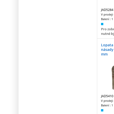
JAD5284
V prodeji
Balení :
1
Pro zobr
nutné bý
Lopata 
násady 
mm
JAD5410
V prodeji
Balení :
1