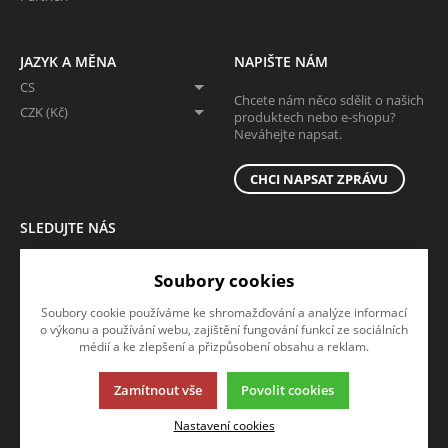
JAZYK A MĚNA
NAPIŠTE NÁM
CS
Chcete nám něco sdělit o našich
CZK (Kč)
produktech nebo e-shopu?
Neváhejte napsat.
CHCI NAPSAT ZPRÁVU
SLEDUJTE NÁS
Sledujte nás na všech sociálních sítích, ať Vám nic neunikne!
Soubory cookies
Soubory cookie používáme ke shromažďování a analýze informací
o výkonu a používání webu, zajištění fungování funkcí ze sociálních
médií a ke zlepšení a přizpůsobení obsahu a reklam.
Zamítnout vše
Povolit cookies
Tato stránka používá soubory cookies. Klikněte pro více informací.
Nastavení cookies
© 2013-2026 B2b
K2 e-shop - První e-shop, který uřídí celou vaši firmu.