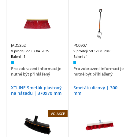
JAD5352
PC0907
V prodeji od
07.04. 2025
V prodeji od
12.08. 2016
Balení :
1
Balení :
1
Pro zobrazení informací je
Pro zobrazení informací je
nutné být přihlášený
nutné být přihlášený
XTLINE Smeták plastový
Smeták ulicový | 300
na násadu | 370x70 mm
mm
VO AKCE